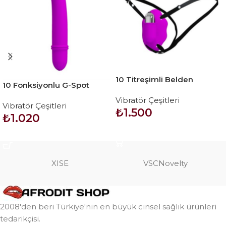
10 Titreşimli Belden
10 Fonksiyonlu G-Spot
Bağlamalı Çamaşır İçi
Uyarıcılı Teknolojik Dildo
Vibratör Çeşitleri
Vajinal Vibratör
Vibratör Çeşitleri
Vibratör – Antony
₺
1.500
₺
1.020
SEPETE EKLE
SEPETE EKLE
XISE
VSCNovelty
2008'den beri Türkiye'nin en büyük cinsel sağlık ürünleri
tedarikçisi.