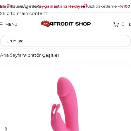
🛒
🔐
Skip to navigation
nı
Havale/EFT ile
Kayganlaştırıcı Hediye
Gizli paketleme –
%100 g
Skip to main content
0
MENU
Ana Sayfa
Vibratör Çeşitleri