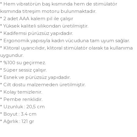
* Hem vibratörün baş kısmında hem de stimülatör
kısmında titreşim motoru bulunmaktadır.
* 2 adet AAA kalem pil ile çalışır
* Yüksek kaliteli silikondan üretilmiştir.
* Kadifemsi pürüzsüz yapıdadır.
* Ergonomik yapısıyla kadın vücuduna tam uyum sağlar.
* Klitoral uyarıcılıdır, klitoral stimülatör olarak ta kullanıma
uygundur.
* %100 su geçirmez.
* Süper sessiz çalışır.
* Esnek ve pürüzsüz yapıdadır.
* Cilt dostu malzemeden üretilmiştir.
* Kolay temizlenir.
* Pembe renklidir.
* Uzunluk : 20,5 cm
* Boyut : 3.4 cm
* Ağırlık : 121 gr