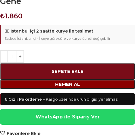
Gene
₺
1.860
🚴‍♂️
İstanbul içi 2 saatte kurye ile teslimat
Sadece İstanbul içi • İlçeye göre süre ve kurye ücreti değişebilir
SEPETE EKLE
HEMEN AL
🔒
Gizli Paketleme
– Kargo üzerinde ürün bilgisi yer almaz.
WhatsApp ile Sipariş Ver
Favorilere Ekle