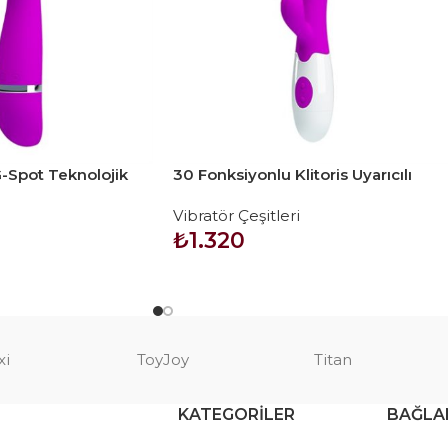
-Spot Teknolojik
30 Fonksiyonlu Klitoris Uyarıcılı
ör Dildo – Cvelyn
Teknolojik Vibratör – Snappy
Vibratör Çeşitleri
₺
1.320
SEPETE EKLE
xi
ToyJoy
Titan
KATEGORILER
BAĞLA