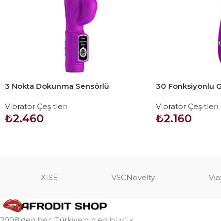
3 Nokta Dokunma Sensörlü
30 Fonksiyonlu G
Teknolojik Vibratör
Titreşimli Vibrat
Vibratör Çeşitleri
Vibratör Çeşitleri
₺
2.460
₺
2.160
SEPETE EKLE
SEPETE EKLE
XISE
VSCNovelty
Via
2008'den beri Türkiye'nin en büyük