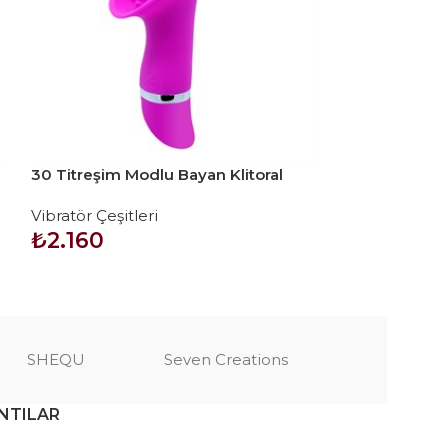
30 Titreşim Modlu Bayan Klitoral
Oynar Başlı Klit
Mastürbatör Teknolojik Vibratör
Teknolojik Vib
Vibratör Çeşitleri
Vibratör Çeşitl
₺
2.160
₺
1.500
SEPETE EKLE
SEPETE EKLE
SHEQU
Seven Creations
NTILAR