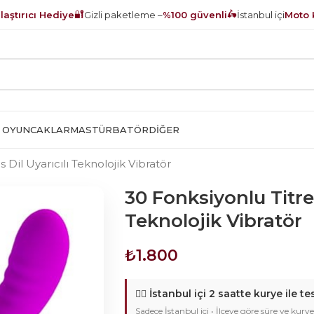
🔐
🛵
aştırıcı Hediye
Gizli paketleme –
%100 güvenli
İstanbul içi
Moto 
 OYUNCAKLAR
MASTÜRBATÖR
DIĞER
s Dil Uyarıcılı Teknolojik Vibratör
30 Fonksiyonlu Titreşi
Teknolojik Vibratör
₺
1.800
🚴‍♂️
İstanbul içi 2 saatte kurye ile te
Sadece İstanbul içi • İlçeye göre süre ve kurye