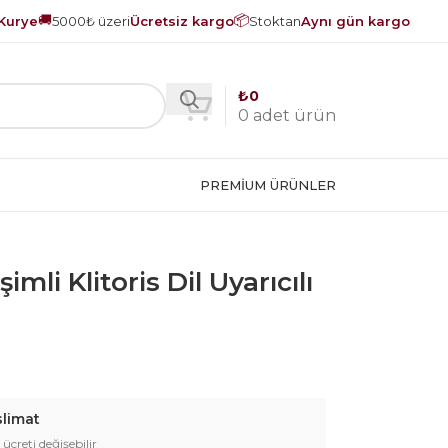
🚚
📦
Kurye
5000₺ üzeri
Ücretsiz kargo
Stoktan
Aynı gün kargo
₺
0
0
adet ürün
PREMIUM ÜRÜNLER
mli Klitoris Dil Uyarıcılı
slimat
 ücreti değişebilir