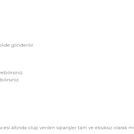
olide gönderilir.
bilirsiniz.
lirsiniz.
i altında olup verilen siparişler tam ve eksiksiz olarak müşt