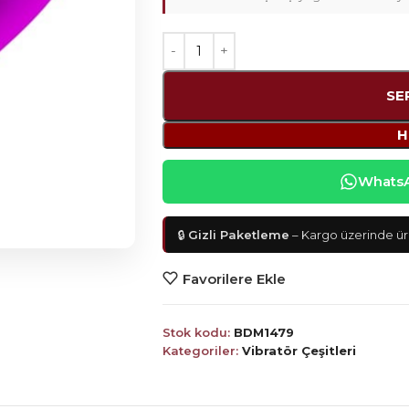
SE
H
WhatsAp
🔒
Gizli Paketleme
– Kargo üzerinde ürü
Favorilere Ekle
Stok kodu:
BDM1479
Kategoriler:
Vibratör Çeşitleri