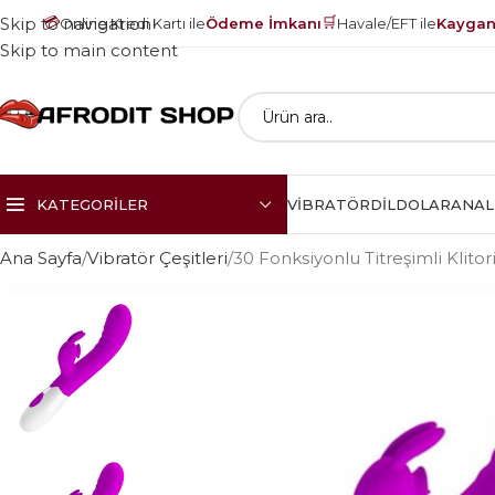
💳
🛒
Skip to navigation
Online Kredi Kartı ile
Ödeme İmkanı
Havale/EFT ile
Kayganl
Skip to main content
KATEGORILER
VIBRATÖR
DILDOLAR
ANAL
Ana Sayfa
Vibratör Çeşitleri
30 Fonksiyonlu Titreşimli Klitori