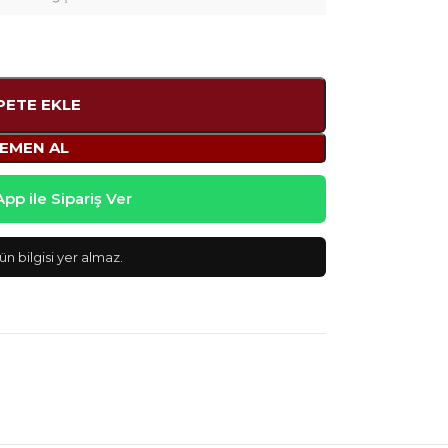
PETE EKLE
EMEN AL
p ile Sipariş Ver
n bilgisi yer almaz.