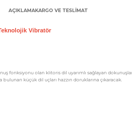
AÇIKLAMA
KARGO VE TESLIMAT
ı Teknolojik Vibratör
unuş fonksiyonu olan klitoris dil uyarımlı sağlayan dokunuşlar
da bulunan küçük dil uçları hazzın doruklarına çıkaracak.