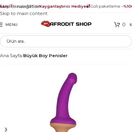
🛒
🔐
Skip to navigation
anı
Havale/EFT ile
Kayganlaştırıcı Hediye
Gizli paketleme –
%100 
Skip to main content
0
MENU
Ana Sayfa
Büyük Boy Penisler