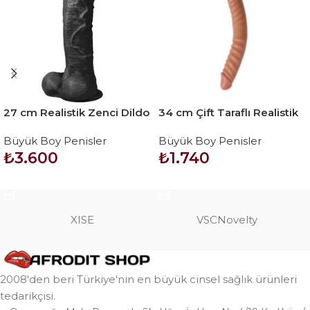
27 cm Realistik Zenci Dildo
34 cm Çift Taraflı Realistik
Penis – J. King
Dildo Anal Vajinal Penis
Büyük Boy Penisler
Büyük Boy Penisler
₺
3.600
₺
1.740
SEPETE EKLE
SEPETE EKLE
XISE
VSCNovelty
2008'den beri Türkiye'nin en büyük cinsel sağlık ürünleri
tedarikçisi.