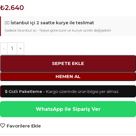
₺
2.640
🚴‍♂️
İstanbul içi 2 saatte kurye ile teslimat
Sadece İstanbul içi • İlçeye göre süre ve kurye ücreti değişebilir
SEPETE EKLE
HEMEN AL
🔒
Gizli Paketleme
– Kargo üzerinde ürün bilgisi yer almaz.
WhatsApp ile Sipariş Ver
Favorilere Ekle