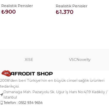
– Adonis
Penis – Kassadin
Realistik Penisler
Realistik Penisler
₺
900
₺
1.370
SEPETE EKLE
SEPETE EKLE
XISE
VSCNovelty
2008'den beri Türkiye'nin en büyük cinsel sağlık ürünleri
tedarikçisi.
Osmanağa Mah. Pazaryolu Sk. Uğur İş Hanı No:4/19 Kadıköy /
İstanbul
Telefon : 0552 934 9654