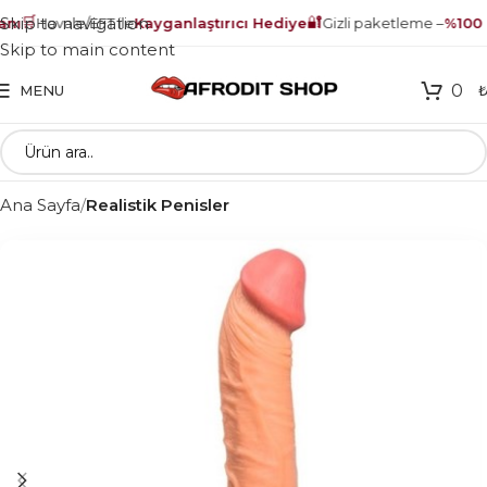
🛒
🔐
Skip to navigation
nı
Havale/EFT ile
Kayganlaştırıcı Hediye
Gizli paketleme –
%100 g
Skip to main content
0
MENU
Ana Sayfa
Realistik Penisler