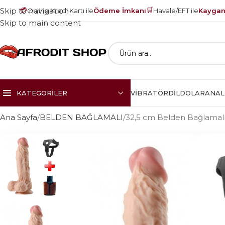
💳
🛒
Skip to navigation
Online Kredi Kartı ile
Ödeme İmkanı
Havale/EFT ile
Kayganl
Skip to main content
KATEGORILER
VIBRATÖR
DILDOLAR
ANAL
Ana Sayfa
BELDEN BAĞLAMALI
32,5 cm Belden Bağlamalı 