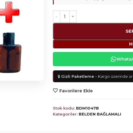
SE
H
WhatsAp
🔒
Gizli Paketleme
– Kargo üzerinde ürü
Favorilere Ekle
Stok kodu:
BDM1047B
Kategoriler:
BELDEN BAĞLAMALI