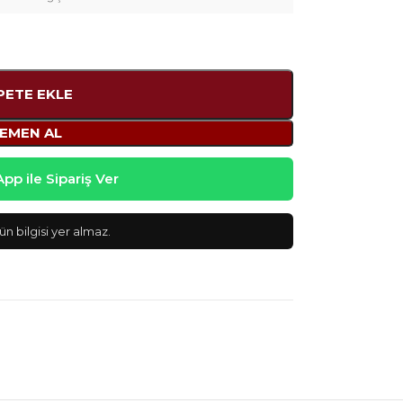
PETE EKLE
EMEN AL
p ile Sipariş Ver
n bilgisi yer almaz.