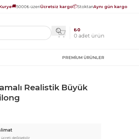
🚚
📦
Kurye
5000₺ üzeri
Ücretsiz kargo
Stoktan
Aynı gün kargo
₺
0
0
adet ürün
PREMIUM ÜRÜNLER
amalı Realistik Büyük
ilong
slimat
 ücreti değişebilir