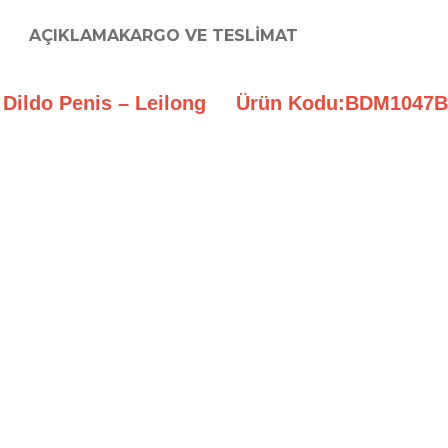
AÇIKLAMA
KARGO VE TESLIMAT
oy Dildo Penis – Leilong Ürün Kodu:BDM1047B