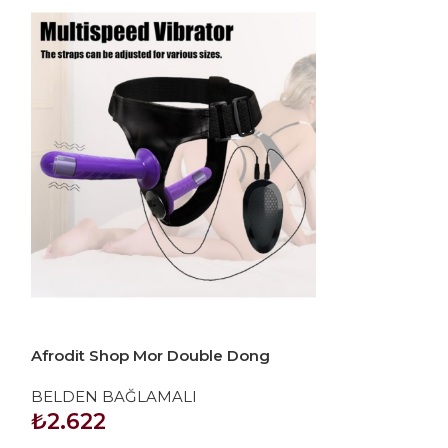
Afrodit Shop Mor Double Dong
Afrodit Shop T
Titreşimli Belden Bağlamalı Çift
Bağlamalı Real
BELDEN BAĞLAMALI
BELDEN BAĞ
Taraflı Bisex Dildo Vibratör
₺
2.622
₺
748