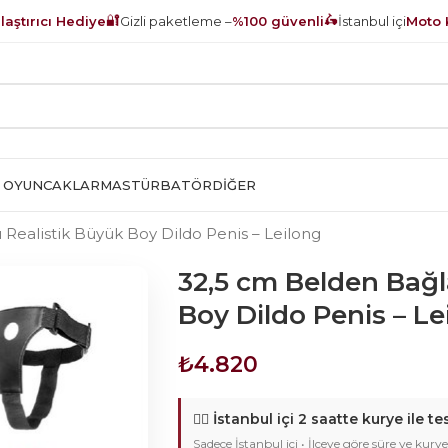
🔐
🛵
aştırıcı Hediye
Gizli paketleme –
%100 güvenli
İstanbul içi
Moto 
 OYUNCAKLAR
MASTÜRBATÖR
DIĞER
Realistik Büyük Boy Dildo Penis – Leilong
32,5 cm Belden Bağl
Boy Dildo Penis – Le
₺
4.820
🚴‍♂️
İstanbul içi 2 saatte kurye ile te
Sadece İstanbul içi • İlçeye göre süre ve kurye