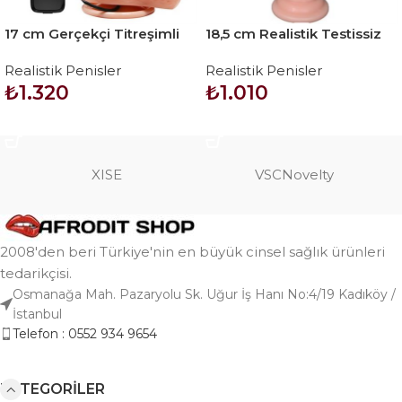
17 cm Gerçekçi Titreşimli
18,5 cm Realistik Testissiz
Dildo Vibratör Penis
Dildo Penis – Naruto
Realistik Penisler
Realistik Penisler
₺
1.320
₺
1.010
SEPETE EKLE
SEPETE EKLE
XISE
VSCNovelty
2008'den beri Türkiye'nin en büyük cinsel sağlık ürünleri
tedarikçisi.
Osmanağa Mah. Pazaryolu Sk. Uğur İş Hanı No:4/19 Kadıköy /
İstanbul
Telefon : 0552 934 9654
KATEGORILER