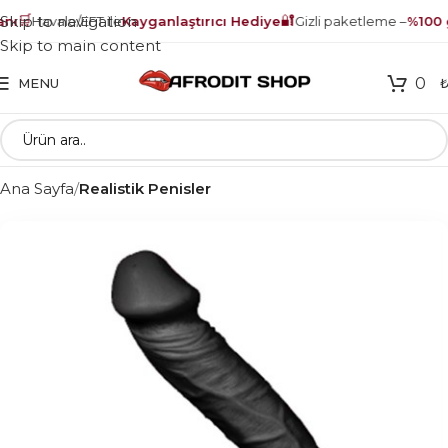
🛒
🔐
Skip to navigation
nı
Havale/EFT ile
Kayganlaştırıcı Hediye
Gizli paketleme –
%100 g
Skip to main content
0
MENU
Ana Sayfa
Realistik Penisler