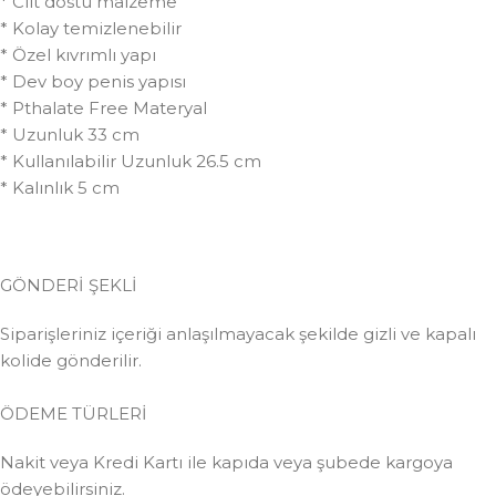
* Cilt dostu malzeme
* Kolay temizlenebilir
* Özel kıvrımlı yapı
* Dev boy penis yapısı
* Pthalate Free Materyal
* Uzunluk 33 cm
* Kullanılabilir Uzunluk 26.5 cm
* Kalınlık 5 cm
GÖNDERİ ŞEKLİ
Siparişleriniz içeriği anlaşılmayacak şekilde gizli ve kapalı
kolide gönderilir.
ÖDEME TÜRLERİ
Nakit veya Kredi Kartı ile kapıda veya şubede kargoya
ödeyebilirsiniz.