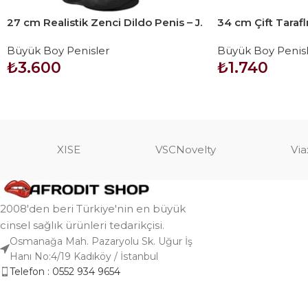
27 cm Realistik Zenci Dildo Penis – J.
34 cm Çift Taraflı
King
Vajinal Penis
Büyük Boy Penisler
Büyük Boy Penisl
₺
3.600
₺
1.740
SEPETE EKLE
SEPETE EKLE
XISE
VSCNovelty
Via
2008'den beri Türkiye'nin en büyük
cinsel sağlık ürünleri tedarikçisi.
Osmanağa Mah. Pazaryolu Sk. Uğur İş
Hanı No:4/19 Kadıköy / İstanbul
Telefon : 0552 934 9654