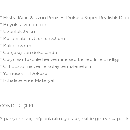
* Ekstra
Kalın & Uzun
Penis Et Dokusu Süper Realistik Dild
* Büyük sevenler için
* Uzunluk 35 cm
* Kullanılabilir Uzunluk 33 cm
* Kalınlık 5 cm
* Gerçekçi ten dokusunda
* Güçlü vantuzu ile her zemine sabitlenebilme özelliği
* Cilt dostu malzeme kolay temizlenebilir
* Yumuşak Et Dokusu
* Pthalate Free Materyal
GÖNDERİ ŞEKLİ
Siparişleriniz içeriği anlaşılmayacak şekilde gizli ve kapalı k