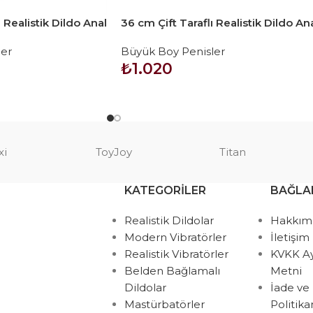
 Realistik Dildo Anal
36 cm Çift Taraflı Realistik Dildo An
Vajinal Penis
er
Büyük Boy Penisler
₺
1.020
SEPETE EKLE
xi
ToyJoy
Titan
KATEGORILER
BAĞLA
Realistik Dildolar
Hakkım
Modern Vibratörler
İletişim
Realistik Vibratörler
KVKK A
Belden Bağlamalı
Metni
Dildolar
İade ve
Mastürbatörler
Politik