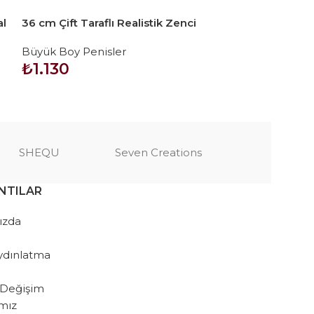
al
36 cm Çift Taraflı Realistik Zenci
43 cm Lovetoy 
Dildo Anal Vajinal Penis
Realistik Dildo
Büyük Boy Penisler
Büyük Boy Pen
₺
1.130
₺
2.280
SEPETE EKLE
SEPETE EKLE
SHEQU
Seven Creations
NTILAR
ızda
ydınlatma
 Değişim
amız