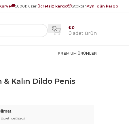
🚚
📦
Kurye
5000₺ üzeri
Ücretsiz kargo
Stoktan
Aynı gün kargo
₺
0
0
adet ürün
PREMIUM ÜRÜNLER
 & Kalın Dildo Penis
slimat
 ücreti değişebilir