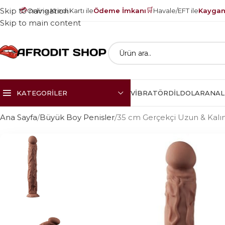
💳
🛒
Skip to navigation
Online Kredi Kartı ile
Ödeme İmkanı
Havale/EFT ile
Kayganl
Skip to main content
KATEGORILER
VIBRATÖR
DILDOLAR
ANAL
Ana Sayfa
Büyük Boy Penisler
35 cm Gerçekçi Uzun & Kalın