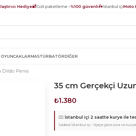
🔐
🛵
aştırıcı Hediye
Gizli paketleme –
%100 güvenli
İstanbul içi
Moto 
 OYUNCAKLAR
MASTÜRBATÖR
DIĞER
 Dildo Penis
35 cm Gerçekçi Uzun
₺
1.380
🚴‍♂️
İstanbul içi 2 saatte kurye ile te
Sadece İstanbul içi • İlçeye göre süre ve kurye