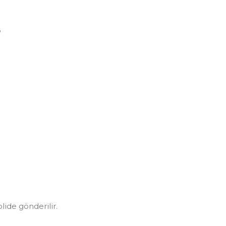
o
olide gönderilir.