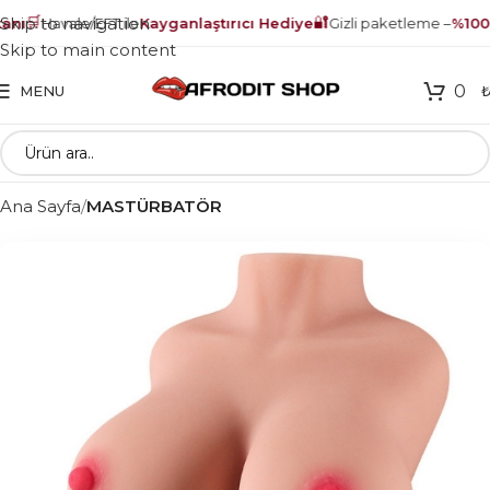
🛒
🔐
Skip to navigation
nı
Havale/EFT ile
Kayganlaştırıcı Hediye
Gizli paketleme –
%100 g
Skip to main content
0
MENU
Ana Sayfa
MASTÜRBATÖR