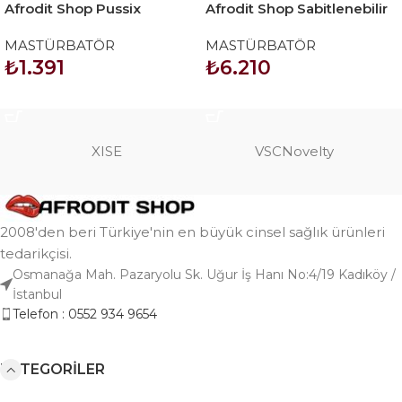
Afrodit Shop Pussix
Afrodit Shop Sabitlenebilir
Model2 Suni Vajina Anal
Otomatik Mastürbatör
MASTÜRBATÖR
MASTÜRBATÖR
Mastürbatör
₺
1.391
₺
6.210
SEPETE EKLE
SEPETE EKLE
XISE
VSCNovelty
2008'den beri Türkiye'nin en büyük cinsel sağlık ürünleri
tedarikçisi.
Osmanağa Mah. Pazaryolu Sk. Uğur İş Hanı No:4/19 Kadıköy /
İstanbul
Telefon : 0552 934 9654
KATEGORILER