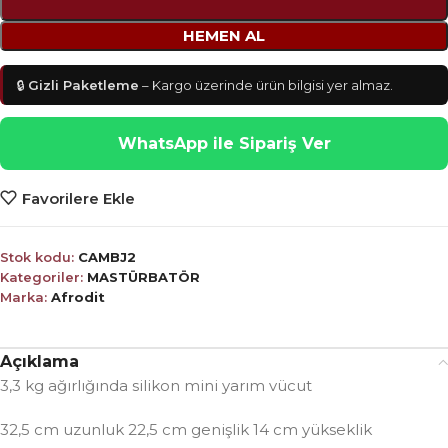
HEMEN AL
🔒
Gizli Paketleme
– Kargo üzerinde ürün bilgisi yer almaz.
WhatsApp ile Sipariş Ver
Favorilere Ekle
Stok kodu:
CAMBJ2
Kategoriler:
MASTÜRBATÖR
Marka:
Afrodit
Açıklama
3,3 kg ağırlığında silikon mini yarım vücut
32,5 cm uzunluk 22,5 cm genişlik 14 cm yükseklik