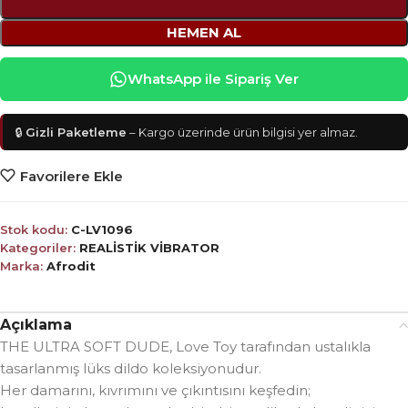
HEMEN AL
WhatsApp ile Sipariş Ver
🔒
Gizli Paketleme
– Kargo üzerinde ürün bilgisi yer almaz.
Favorilere Ekle
Stok kodu:
C-LV1096
Kategoriler:
REALİSTİK VİBRATOR
Marka:
Afrodit
Açıklama
THE ULTRA SOFT DUDE, Love Toy tarafından ustalıkla
tasarlanmış lüks dildo koleksiyonudur.
Her damarını, kıvrımını ve çıkıntısını keşfedin;