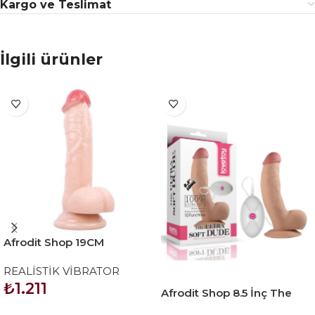
Kargo ve Teslimat
İlgili ürünler
Afrodit Shop 19CM
Gerçekçi Ten Rengi Dildo
REALİSTİK VİBRATOR
Penis
₺
1.211
Afrodit Shop 8.5 İnç The
Ultra Soft Dude Vibrating
SEPETE EKLE