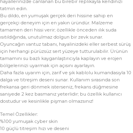
hayallerinizde canlanan bu birebir replikayla kendinizi
tatmin edin.
Bu dildo, en yumuşak gerçek deri hissine sahip en
gerçekçi deneyim için en yakın üründür. Malzeme
tamamen deri hissi verir; özellikle önceden ılık suda
ısıtıldığında, unutulmaz dolgun bir zevk sunar.
Oyuncağın vantuz tabanı, hayalinizdeki eller serbest sürüş
için herhangi pürüzsüz sert yüzeye tutturulabilir. Ürünün
tamamını su bazlı kayganlaştırıcıyla kaplayın ve erojen
bölgelerinizi uyarmak için açısını ayarlayın.
Daha fazla uyarım için, zarif ve şık kablolu kumandasıyla 10
dalga ve titreşim deseni sunar. Kullanım sırasında son
frekansa geri dönmek isterseniz, frekans düğmesine
saniyede 2 kez basmanız yeterlidir; bu özellik kullanıcı
dostudur ve kesinlikle pişman olmazsınız!
Temel Özellikler:
%100 yumuşak cyber skin
10 güçlü titreşim hızı ve deseni