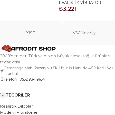
REALİSTİK VİBRATOR
Realistik Vibratör
₺
3.221
SEPETE EKLE
XISE
VSCNovelty
2008'den beri Türkiye'nin en büyük cinsel sağlık ürünleri
tedarikçisi.
Osmanağa Mah. Pazaryolu Sk. Uğur İş Hanı No:4/19 Kadıköy /
İstanbul
Telefon : 0552 934 9654
KATEGORILER
Realistik Dildolar
Modern Vibratörler