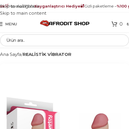
🛒
🔐
Skip to navigation
ı
Havale/EFT ile
Kayganlaştırıcı Hediye
Gizli paketleme –
%100 gü
Skip to main content
0
MENU
Ana Sayfa
REALİSTİK VİBRATOR