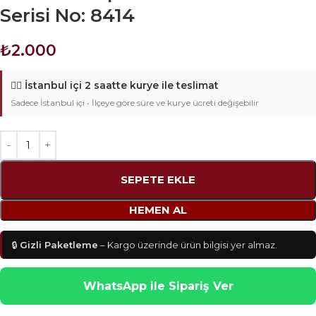
Serisi No: 8414
₺
2.000
🚴‍♂️
İstanbul içi 2 saatte kurye ile teslimat
Sadece İstanbul içi • İlçeye göre süre ve kurye ücreti değişebilir
SEPETE EKLE
HEMEN AL
🔒
Gizli Paketleme
– Kargo üzerinde ürün bilgisi yer almaz.
WhatsApp ile Sipariş Ver