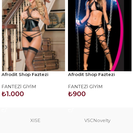
Afrodit Shop Faztezi
Afrodit Shop Faztezi
Kostüm Serisi No: 8027
Kostüm Serisi No: 8061
FANTEZİ GİYİM
FANTEZİ GİYİM
₺
1.000
₺
900
SEPETE EKLE
SEPETE EKLE
XISE
VSCNovelty