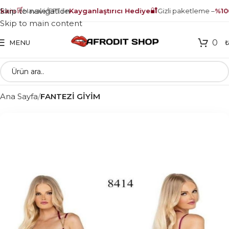
🛒
🔐
Skip to navigation
anı
Havale/EFT ile
Kayganlaştırıcı Hediye
Gizli paketleme –
%100
Skip to main content
0
MENU
Ana Sayfa
FANTEZİ GİYİM