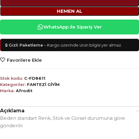
HEMEN AL
WhatsApp ile Sipariş Ver
🔒
Gizli Paketleme
– Kargo üzerinde ürün bilgisi yer almaz.
Favorilere Ekle
Stok kodu:
C-FD8611
Kategoriler:
FANTEZİ GİYİM
Marka:
Afrodit
Açıklama
Beden standart Renk, Stok ve Görsel durumuna göre
gönderilir