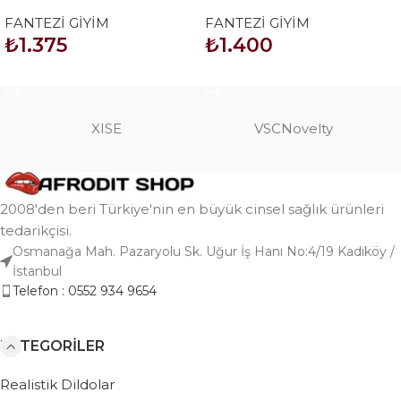
Kostüm Serisi No: 8055
Kostüm Serisi No: 8253
FANTEZİ GİYİM
FANTEZİ GİYİM
₺
1.375
₺
1.400
SEPETE EKLE
SEPETE EKLE
XISE
VSCNovelty
2008'den beri Türkiye'nin en büyük cinsel sağlık ürünleri
tedarikçisi.
Osmanağa Mah. Pazaryolu Sk. Uğur İş Hanı No:4/19 Kadıköy /
İstanbul
Telefon : 0552 934 9654
KATEGORILER
Realistik Dildolar