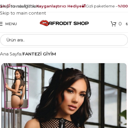
🛒
🔐
Skip to navigation
ı
Havale/EFT ile
Kayganlaştırıcı Hediye
Gizli paketleme –
%100 g
Skip to main content
0
MENU
Ana Sayfa
FANTEZİ GİYİM