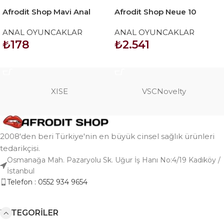
Afrodit Shop Mavi Anal
Afrodit Shop Neue 10
Temizlik Pompası
Fonksiyonlu Titreşimli Anal
ANAL OYUNCAKLAR
ANAL OYUNCAKLAR
Boncuklu Plug – Kablosuz
₺
178
₺
2.541
Kumandalı
SEPETE EKLE
SEPETE EKLE
XISE
VSCNovelty
2008'den beri Türkiye'nin en büyük cinsel sağlık ürünleri
tedarikçisi.
Osmanağa Mah. Pazaryolu Sk. Uğur İş Hanı No:4/19 Kadıköy /
İstanbul
Telefon : 0552 934 9654
KATEGORILER