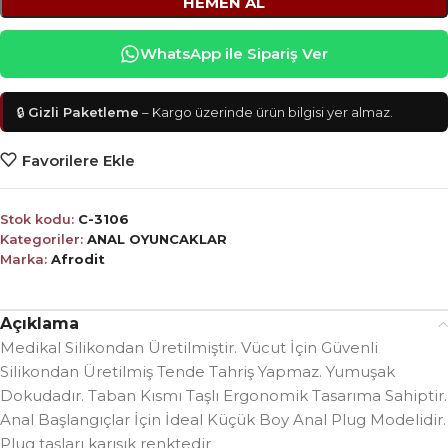
HEMEN AL
WhatsApp ile Sipariş Ver
🔒
Gizli Paketleme
– Kargo üzerinde ürün bilgisi yer almaz.
Favorilere Ekle
Stok kodu:
C-3106
Kategoriler:
ANAL OYUNCAKLAR
Marka:
Afrodit
Açıklama
Medikal Silikondan Üretilmiştir. Vücut İçin Güvenli
Silikondan Üretilmiş Tende Tahriş Yapmaz. Yumuşak
Dokudadır. Taban Kısmı Taşlı Ergonomik Tasarıma Sahiptir.
Anal Başlangıçlar İçin İdeal Küçük Boy Anal Plug Modelidir.
Plug taşları karışık renktedir