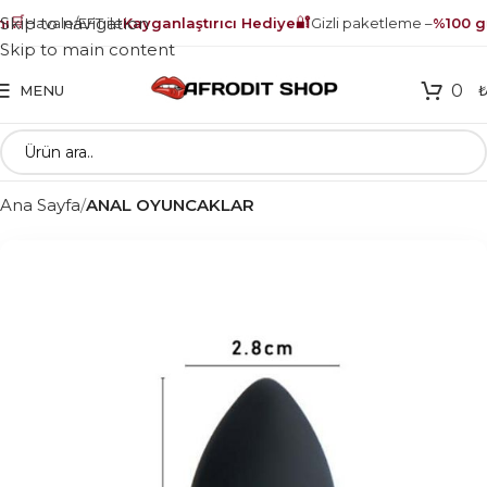
🛒
🔐
Skip to navigation
ı
Havale/EFT ile
Kayganlaştırıcı Hediye
Gizli paketleme –
%100 gü
Skip to main content
0
MENU
Ana Sayfa
ANAL OYUNCAKLAR