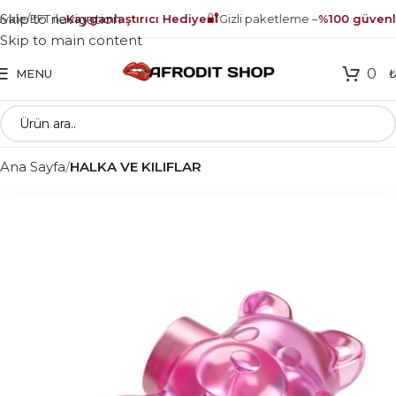
🔐
Skip to navigation
ale/EFT ile
Kayganlaştırıcı Hediye
Gizli paketleme –
%100 güvenli
Skip to main content
0
MENU
Ana Sayfa
HALKA VE KILIFLAR