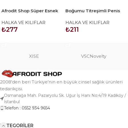
Afrodit Shop Süper Esnek
Boğumu Titreşimli Penis
Büyük Penis Kılıfı
Halkası Pembe
HALKA VE KILIFLAR
HALKA VE KILIFLAR
₺
277
₺
211
SEPETE EKLE
SEPETE EKLE
XISE
VSCNovelty
2008'den beri Türkiye'nin en büyük cinsel sağlık ürünleri
tedarikçisi.
Osmanağa Mah. Pazaryolu Sk. Uğur İş Hanı No:4/19 Kadıköy /
İstanbul
Telefon : 0552 934 9654
KATEGORILER