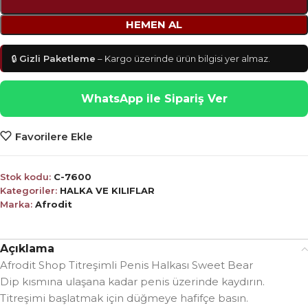
HEMEN AL
🔒
Gizli Paketleme
– Kargo üzerinde ürün bilgisi yer almaz.
WhatsApp ile Sipariş Ver
Favorilere Ekle
Stok kodu:
C-7600
Kategoriler:
HALKA VE KILIFLAR
Marka:
Afrodit
Açıklama
Afrodit Shop Titreşimli Penis Halkası Sweet Bear
Dip kısmına ulaşana kadar penis üzerinde kaydırın.
Titreşimi başlatmak için düğmeye hafifçe basın.