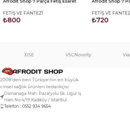
Afrodit Shop 7 Parça Fetiş Esaret
Afrodit Shop 7 Pa
Seti Kırmızı Beyaz Kedi Maskeli
Seti Siyah Kırmız
FETİŞ VE FANTEZİ
FETİŞ VE FANTEZ
₺
800
₺
720
SEPETE EKLE
SEPETE EKLE
XISE
VSCNovelty
Via
2008'den beri Türkiye'nin en büyük
cinsel sağlık ürünleri tedarikçisi.
Osmanağa Mah. Pazaryolu Sk. Uğur İş
Hanı No:4/19 Kadıköy / İstanbul
Telefon : 0552 934 9654