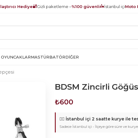
🔐
🛵
aştırıcı Hediye
Gizli paketleme –
%100 güvenli
İstanbul içi
Moto 
 OYUNCAKLAR
MASTÜRBATÖR
DIĞER
epçesi
BDSM Zincirli Göğüs
₺
600
🚴‍♂️
İstanbul içi 2 saatte kurye ile te
Sadece İstanbul içi • İlçeye göre süre ve kurye