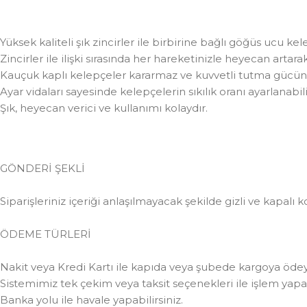
Yüksek kaliteli şık zincirler ile birbirine bağlı göğüs ucu ke
Zincirler ile ilişki sırasında her hareketinizle heyecan artar
Kauçuk kaplı kelepçeler kararmaz ve kuvvetli tutma gücüne
Ayar vidaları sayesinde kelepçelerin sıkılık oranı ayarlanabilir
Şık, heyecan verici ve kullanımı kolaydır.
GÖNDERİ ŞEKLİ
Siparişleriniz içeriği anlaşılmayacak şekilde gizli ve kapalı k
ÖDEME TÜRLERİ
Nakit veya Kredi Kartı ile kapıda veya şubede kargoya ödeye
Sistemimiz tek çekim veya taksit seçenekleri ile işlem yapabi
Banka yolu ile havale yapabilirsiniz.