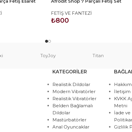
rça Fetiş Esaret
Afrodit Shop 7 Parçalı Fetiş Set
ı
İ
FETİŞ VE FANTEZİ
₺
800
SEPETE EKLE
xi
ToyJoy
Titan
KATEGORILER
BAĞLA
Realistik Dildolar
Hakkım
Modern Vibratörler
İletişim
Realistik Vibratörler
KVKK A
Belden Bağlamalı
Metni
Dildolar
İade ve
Mastürbatörler
Politik
Anal Oyuncaklar
Gizlilik