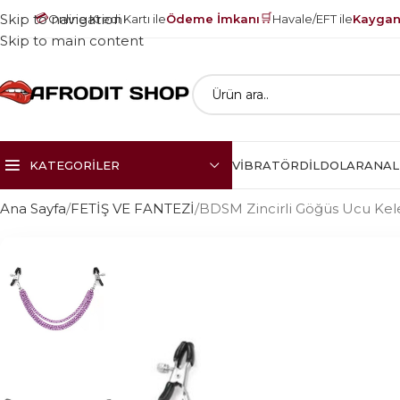
💳
🛒
Skip to navigation
Online Kredi Kartı ile
Ödeme İmkanı
Havale/EFT ile
Kayganl
Skip to main content
KATEGORILER
VIBRATÖR
DILDOLAR
ANAL
Ana Sayfa
FETİŞ VE FANTEZİ
BDSM Zincirli Göğüs Ucu Kel