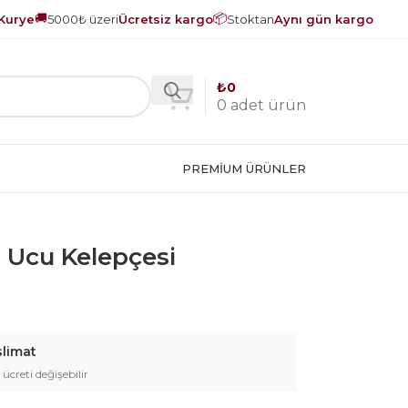
🚚
📦
Kurye
5000₺ üzeri
Ücretsiz kargo
Stoktan
Aynı gün kargo
₺
0
0
adet ürün
PREMIUM ÜRÜNLER
 Ucu Kelepçesi
slimat
 ücreti değişebilir