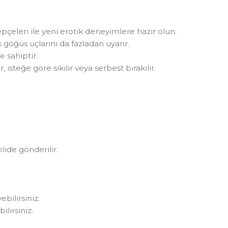
lepçeleri ile yeni erotik deneyimlere hazır olun.
ak göğüs uçlarını da fazladan uyarır.
 sahiptir.
, isteğe göre sıkılır veya serbest bırakılır.
olide gönderilir.
bilirsiniz.
lirsiniz.