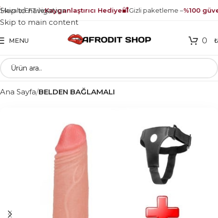
🔐
Skip to navigation
avale/EFT ile
Kayganlaştırıcı Hediye
Gizli paketleme –
%100 güven
Skip to main content
0
MENU
Ana Sayfa
BELDEN BAĞLAMALI