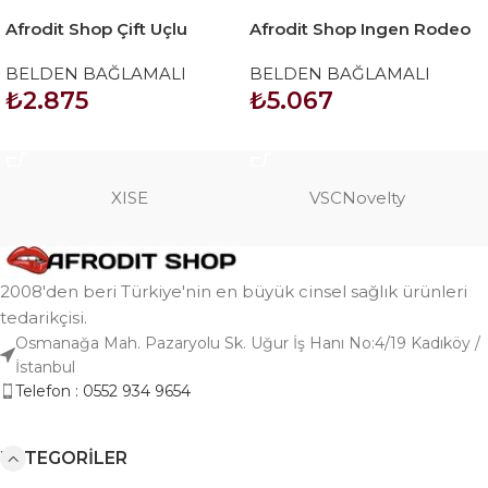
Afrodit Shop Çift Uçlu
Afrodit Shop Ingen Rodeo
Ayarlanabilir Strapon
Hollow Big Strapon Set 8.5
BELDEN BAĞLAMALI
BELDEN BAĞLAMALI
inç
₺
2.875
₺
5.067
SEPETE EKLE
SEPETE EKLE
XISE
VSCNovelty
2008'den beri Türkiye'nin en büyük cinsel sağlık ürünleri
tedarikçisi.
Osmanağa Mah. Pazaryolu Sk. Uğur İş Hanı No:4/19 Kadıköy /
İstanbul
Telefon : 0552 934 9654
KATEGORILER