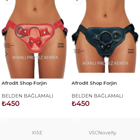
Afrodit Shop Forjin
Afrodit Shop Forjin
Ayarlanabilir 3 Halkalı
Ayarlanabilir 3 Halkalı
BELDEN BAĞLAMALI
BELDEN BAĞLAMALI
Belden Bağlama Kemeri
Belden Bağlama Kemeri
₺
450
₺
450
Kırmızı
Siyah
SEPETE EKLE
SEPETE EKLE
XISE
VSCNovelty