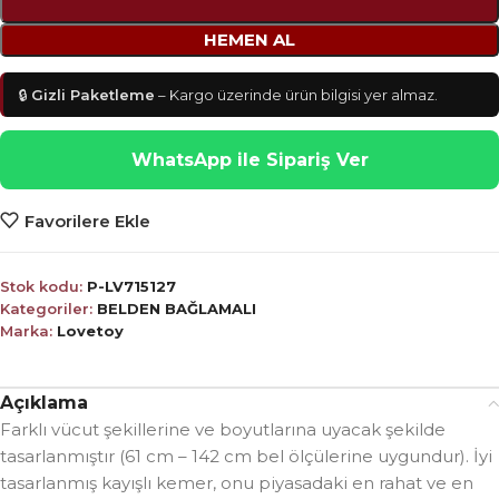
HEMEN AL
🔒
Gizli Paketleme
– Kargo üzerinde ürün bilgisi yer almaz.
WhatsApp ile Sipariş Ver
Favorilere Ekle
Stok kodu:
P-LV715127
Kategoriler:
BELDEN BAĞLAMALI
Marka:
Lovetoy
Açıklama
Farklı vücut şekillerine ve boyutlarına uyacak şekilde
tasarlanmıştır (61 cm – 142 cm bel ölçülerine uygundur). İyi
tasarlanmış kayışlı kemer, onu piyasadaki en rahat ve en