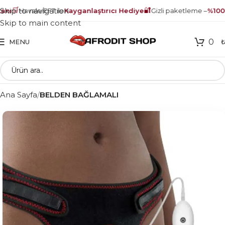
🛒
🔐
Skip to navigation
ı
Havale/EFT ile
Kayganlaştırıcı Hediye
Gizli paketleme –
%100 g
Skip to main content
0
MENU
Ana Sayfa
BELDEN BAĞLAMALI