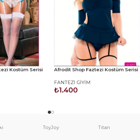
tezi Kostüm Serisi
Afrodit Shop Faztezi Kostüm Serisi
No: 8253
FANTEZİ GİYİM
₺
1.400
SEPETE EKLE
xi
ToyJoy
Titan