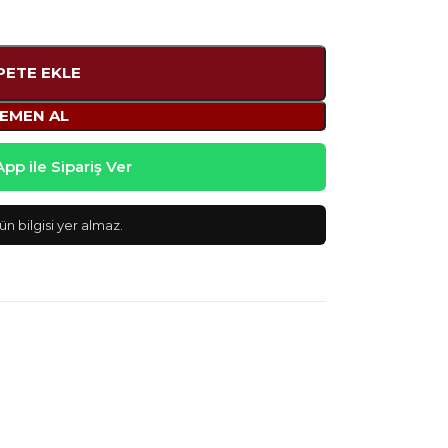
PETE EKLE
EMEN AL
p ile Sipariş Ver
n bilgisi yer almaz.