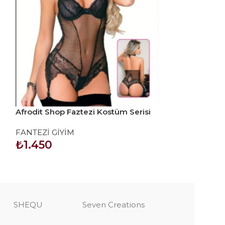
Afrodit Shop Faztezi Kostüm Serisi
Afrodit Shop F
No: 8283
No: 8611
FANTEZİ GİYİM
FANTEZİ GİYİ
₺
1.450
₺
1.425
SEPETE EKLE
SEPETE EKLE
SHEQU
Seven Creations