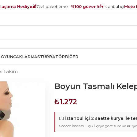
🔐
🛵
aştırıcı Hediye
Gizli paketleme –
%100 güvenli
İstanbul içi
Moto 
 OYUNCAKLAR
MASTÜRBATÖR
DIĞER
ss Takım
Boyun Tasmalı Kele
₺
1.272
🚴‍♂️
İstanbul içi 2 saatte kurye ile te
Sadece İstanbul içi • İlçeye göre süre ve kurye