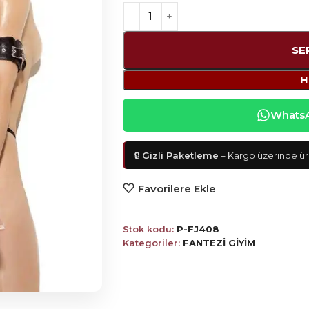
SE
H
WhatsAp
🔒
Gizli Paketleme
– Kargo üzerinde ürü
Favorilere Ekle
Stok kodu:
P-FJ408
Kategoriler:
FANTEZİ GİYİM