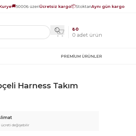
🚚
📦
Kurye
5000₺ üzeri
Ücretsiz kargo
Stoktan
Aynı gün kargo
₺
0
0
adet ürün
PREMIUM ÜRÜNLER
pçeli Harness Takım
slimat
 ücreti değişebilir