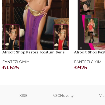
Afrodit Shop Faztezi Kostüm Serisi
Afrodit Shop Faz
No: 8030
No: 8127
FANTEZİ GİYİM
FANTEZİ GİYİM
₺
1.625
₺
925
SEPETE EKLE
SEPETE EKLE
XISE
VSCNovelty
Via