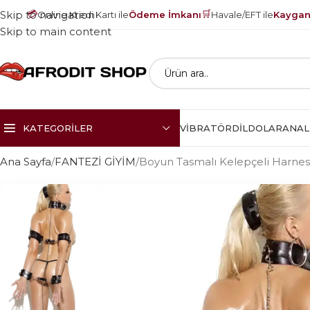
💳
🛒
Skip to navigation
Online Kredi Kartı ile
Ödeme İmkanı
Havale/EFT ile
Kayganl
Skip to main content
KATEGORILER
VIBRATÖR
DILDOLAR
ANAL
Ana Sayfa
FANTEZİ GİYİM
Boyun Tasmalı Kelepçeli Harne