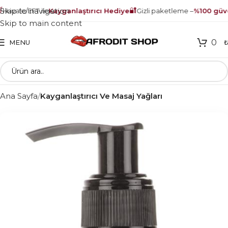
🔐
Skip to navigation
avale/EFT ile
Kayganlaştırıcı Hediye
Gizli paketleme –
%100 güven
Skip to main content
0
MENU
Ana Sayfa
Kayganlaştırıcı Ve Masaj Yağları