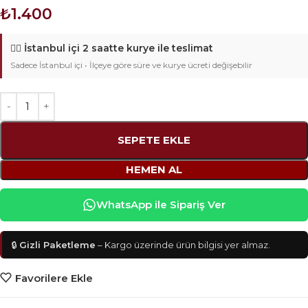
₺
1.400
🚴‍♂️
İstanbul içi 2 saatte kurye ile teslimat
Sadece İstanbul içi • İlçeye göre süre ve kurye ücreti değişebilir
SEPETE EKLE
HEMEN AL
WhatsApp ile Sipariş Ver
🔒
Gizli Paketleme
– Kargo üzerinde ürün bilgisi yer almaz.
Favorilere Ekle