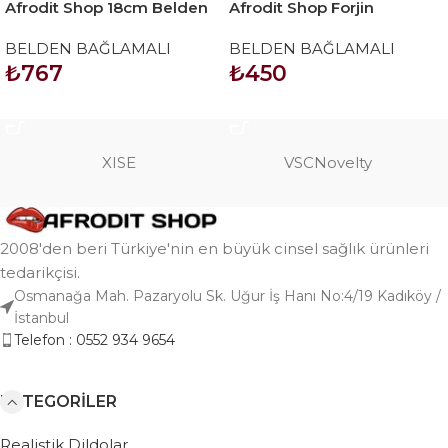
Afrodit Shop 18cm Belden
Afrodit Shop Forjin
Bağlamalı İçi Boş Straplon
Ayarlanabilir 3 Halkalı
BELDEN BAĞLAMALI
BELDEN BAĞLAMALI
Penis
Belden Bağlama Kemeri
₺
767
₺
450
Kırmızı
SEPETE EKLE
SEPETE EKLE
XISE
VSCNovelty
2008'den beri Türkiye'nin en büyük cinsel sağlık ürünleri
tedarikçisi.
Osmanağa Mah. Pazaryolu Sk. Uğur İş Hanı No:4/19 Kadıköy /
İstanbul
Telefon : 0552 934 9654
KATEGORILER
Realistik Dildolar