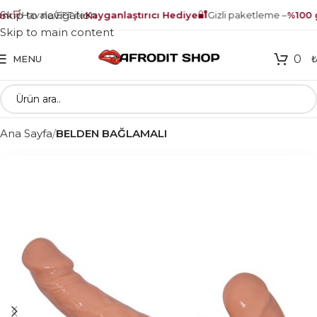
🛒
🔐
Skip to navigation
ı
Havale/EFT ile
Kayganlaştırıcı Hediye
Gizli paketleme –
%100 gü
Skip to main content
0
MENU
Ana Sayfa
BELDEN BAĞLAMALI