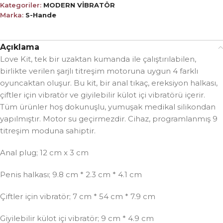
Kategoriler:
MODERN VİBRATÖR
Marka:
S-Hande
Açıklama
Love Kit, tek bir uzaktan kumanda ile çalıştırılabilen,
birlikte verilen şarjlı titreşim motoruna uygun 4 farklı
oyuncaktan oluşur. Bu kit, bir anal tıkaç, ereksiyon halkası,
çiftler için vibratör ve giyilebilir külot içi vibratörü içerir.
Tüm ürünler hoş dokunuşlu, yumuşak medikal silikondan
yapılmıştır. Motor su geçirmezdir. Cihaz, programlanmış 9
titreşim moduna sahiptir.
Anal plug; 12 cm x 3 cm
Penis halkası; 9.8 cm * 2.3 cm * 4.1 cm
Çiftler için vibratör; 7 cm * 54 cm * 7.9 cm
Giyilebilir külot içi vibratör; 9 cm * 4.9 cm