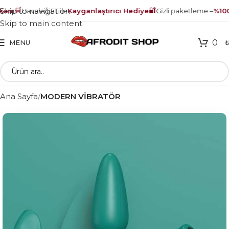
🛒
🔐
Skip to navigation
nı
Havale/EFT ile
Kayganlaştırıcı Hediye
Gizli paketleme –
%100 
Skip to main content
0
MENU
Ana Sayfa
MODERN VİBRATÖR