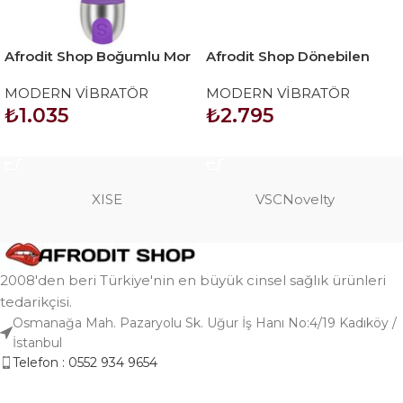
Afrodit Shop Boğumlu Mor
Afrodit Shop Dönebilen
Vibratör
Vajinal Oral 12 Fonksiyon
MODERN VİBRATÖR
MODERN VİBRATÖR
Vibratör
₺
1.035
₺
2.795
SEPETE EKLE
SEPETE EKLE
XISE
VSCNovelty
2008'den beri Türkiye'nin en büyük cinsel sağlık ürünleri
tedarikçisi.
Osmanağa Mah. Pazaryolu Sk. Uğur İş Hanı No:4/19 Kadıköy /
İstanbul
Telefon : 0552 934 9654