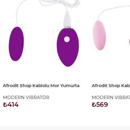
Afrodit Shop Kablolu Mor Yumurta
Afrodit Shop Ka
Vibratör
Yumurta Vibratör
MODERN VİBRATÖR
MODERN VİBRA
₺
414
₺
569
SEPETE EKLE
SEPETE EKLE