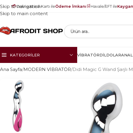
💳
🛒
Skip to navigation
Online Kredi Kartı ile
Ödeme İmkanı
Havale/EFT ile
Kayganl
Skip to main content
KATEGORILER
VIBRATÖR
DILDOLAR
ANAL
Ana Sayfa
MODERN VİBRATÖR
Didi Magic G Wand Şarjlı Ma