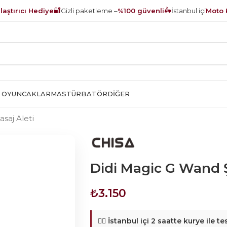
🔐
🛵
aştırıcı Hediye
Gizli paketleme –
%100 güvenli
İstanbul içi
Moto 
 OYUNCAKLAR
MASTÜRBATÖR
DIĞER
saj Aleti
Didi Magic G Wand Şa
₺
3.150
🚴‍♂️
İstanbul içi 2 saatte kurye ile te