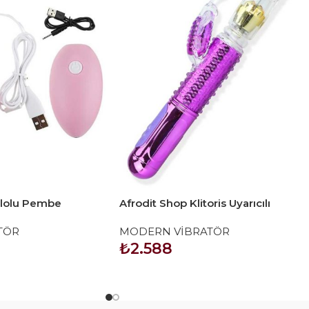
blolu Pembe
Afrodit Shop Klitoris Uyarıcılı
Kelebek Vibratör 36 Modlu
TÖR
MODERN VİBRATÖR
₺
2.588
SEPETE EKLE