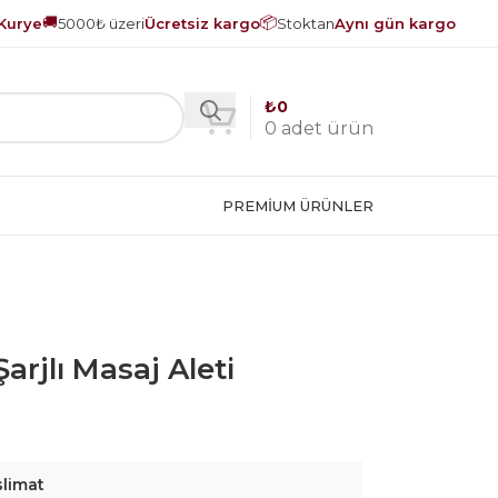
🚚
📦
Kurye
5000₺ üzeri
Ücretsiz kargo
Stoktan
Aynı gün kargo
₺
0
0
adet ürün
PREMIUM ÜRÜNLER
rjlı Masaj Aleti
slimat