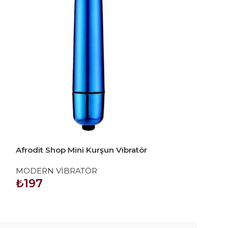
Afrodit Shop Mini Kurşun Vibratör
Afrodit Shop 
Mavi
Titreşimli Yum
MODERN VİBRATÖR
MODERN VİB
₺
197
₺
1.035
SEPETE EKLE
SEPETE EKLE