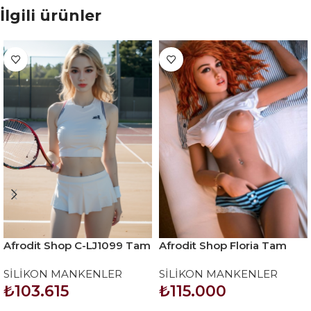
İlgili ürünler
Afrodit Shop C-LJ1099 Tam
Afrodit Shop Floria Tam
Realistik 165 cm Sex Doll
Boy Silikon Bebek
SİLİKON MANKENLER
SİLİKON MANKENLER
₺
103.615
₺
115.000