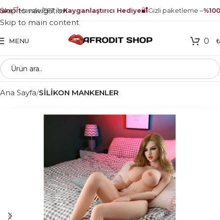
🛒
🔐
Skip to navigation
nı
Havale/EFT ile
Kayganlaştırıcı Hediye
Gizli paketleme –
%100 g
Skip to main content
0
MENU
Ana Sayfa
SİLİKON MANKENLER