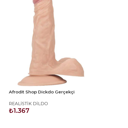
Afrodit Shop Dickdo Gerçekçi
Noctis 18cm Re
Testisli Dildo Penis 19cm model1
REALİSTİK DİLDO
REALİSTİK Dİ
₺
1.367
₺
414
SEPETE EKLE
SEPETE EKLE