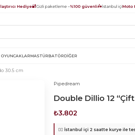
🔐
🛵
aştırıcı Hediye
Gizli paketleme –
%100 güvenli
İstanbul içi
Moto 
 OYUNCAKLAR
MASTÜRBATÖR
DIĞER
ldo 30.5 cm
Pipedream
Double Dillio 12 “Çif
₺
3.802
🚴‍♂️
İstanbul içi 2 saatte kurye ile te