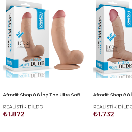
Afrodit Shop 8.8 İnç The Ultra Soft
Afrodit Shop 8.8 
Dude 2
Dude Dildo
REALİSTİK DİLDO
REALİSTİK DİLD
₺
1.872
₺
1.732
SEPETE EKLE
SEPETE EKLE