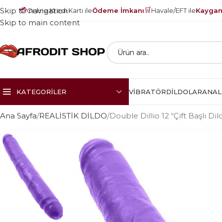
💳
🛒
Skip to navigation
Online Kredi Kartı ile
Ödeme İmkanı
Havale/EFT ile
Kayganl
Skip to main content
KATEGORILER
VIBRATÖR
DILDOLAR
ANAL
Ana Sayfa
REALİSTİK DİLDO
Double Dillio 12 “Çift Başlı Di