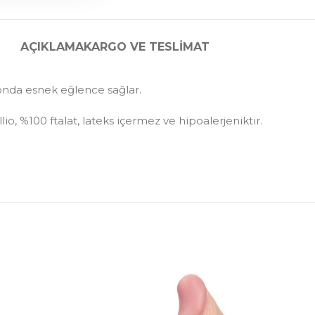
AÇIKLAMA
KARGO VE TESLIMAT
yonda esnek eğlence sağlar.
, %100 ftalat, lateks içermez ve hipoalerjeniktir.