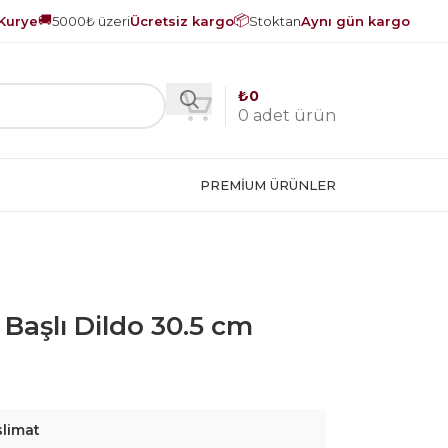
🚚
📦
Kurye
5000₺ üzeri
Ücretsiz kargo
Stoktan
Aynı gün kargo
₺
0
0
adet ürün
PREMIUM ÜRÜNLER
t Başlı Dildo 30.5 cm
slimat