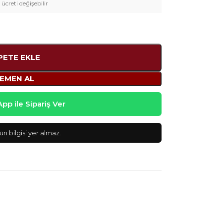
 ücreti değişebilir
PETE EKLE
EMEN AL
p ile Sipariş Ver
n bilgisi yer almaz.