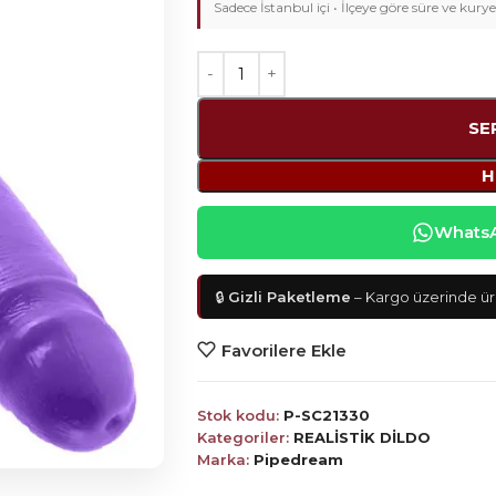
Sadece İstanbul içi • İlçeye göre süre ve kurye
SE
H
WhatsAp
🔒
Gizli Paketleme
– Kargo üzerinde ürü
Favorilere Ekle
Stok kodu:
P-SC21330
Kategoriler:
REALİSTİK DİLDO
Marka:
Pipedream