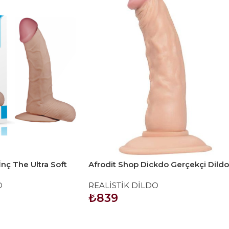
İnç The Ultra Soft
Afrodit Shop Dickdo Gerçekçi Dildo
Penis 18.5cm
O
REALİSTİK DİLDO
₺
839
SEPETE EKLE