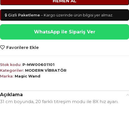
HEMEN AL
🔒
Gizli Paketleme
– Kargo üzerinde ürün bilgisi yer almaz.
WhatsApp ile Sipariş Ver
Favorilere Ekle
Stok kodu:
P-MW00601101
Kategoriler:
MODERN VİBRATÖR
Marka:
Magic Wand
Açıklama
31 cm boyunda, 20 farklı titreşim modu ile 8X hız ayarı.