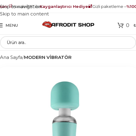
🛒
🔐
Skip to navigation
anı
Havale/EFT ile
Kayganlaştırıcı Hediye
Gizli paketleme –
%100 
Skip to main content
0
MENU
Ana Sayfa
MODERN VİBRATÖR