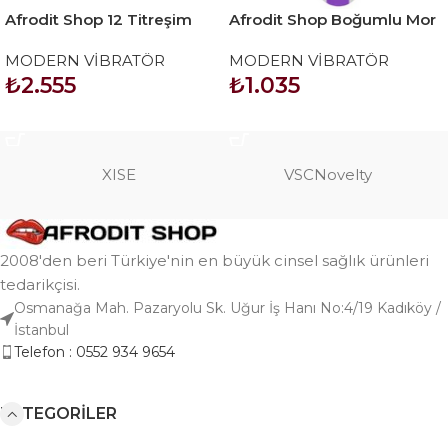
Afrodit Shop 12 Titreşim
Afrodit Shop Boğumlu Mor
Modlu Modern Vibratör
Vibratör
MODERN VİBRATÖR
MODERN VİBRATÖR
₺
2.555
₺
1.035
SEPETE EKLE
SEPETE EKLE
XISE
VSCNovelty
2008'den beri Türkiye'nin en büyük cinsel sağlık ürünleri
tedarikçisi.
Osmanağa Mah. Pazaryolu Sk. Uğur İş Hanı No:4/19 Kadıköy /
İstanbul
Telefon : 0552 934 9654
KATEGORILER