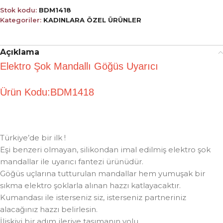
Stok kodu:
BDM1418
Kategoriler:
KADINLARA ÖZEL ÜRÜNLER
Açıklama
Elektro Şok Mandallı Göğüs Uyarıcı
Ürün Kodu:BDM1418
Türkiye’de bir ilk !
Eşi benzeri olmayan, silikondan imal edilmiş elektro şok
mandallar ile uyarıcı fantezi ürünüdür.
Göğüs uçlarına tutturulan mandallar hem yumuşak bir
sıkma elektro şoklarla alınan hazzı katlayacaktır.
Kumandası ile isterseniz siz, isterseniz partneriniz
alacağınız hazzı belirlesin.
İlişkiyi bir adım ileriye taşımanın yolu…