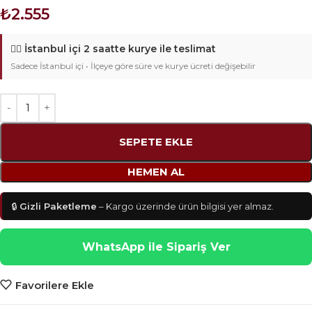
₺
2.555
🚴‍♂️
İstanbul içi 2 saatte kurye ile teslimat
Sadece İstanbul içi • İlçeye göre süre ve kurye ücreti değişebilir
SEPETE EKLE
HEMEN AL
🔒
Gizli Paketleme
– Kargo üzerinde ürün bilgisi yer almaz.
WhatsApp ile Sipariş Ver
Favorilere Ekle