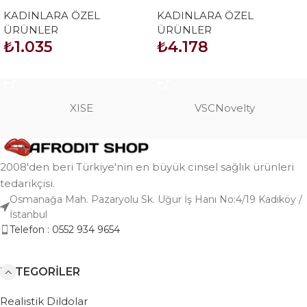
Vakum Cup – Güçlü Emiş
Kumandalı Göğüs İçin
KADINLARA ÖZEL
KADINLARA ÖZEL
Özellikli Göğüs Uyarıcı
Masaj Stimülatörü
ÜRÜNLER
ÜRÜNLER
₺
1.035
₺
4.178
SEPETE EKLE
SEPETE EKLE
XISE
VSCNovelty
2008'den beri Türkiye'nin en büyük cinsel sağlık ürünleri
tedarikçisi.
Osmanağa Mah. Pazaryolu Sk. Uğur İş Hanı No:4/19 Kadıköy /
İstanbul
Telefon : 0552 934 9654
KATEGORILER
Realistik Dildolar