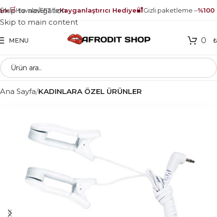
🛒
🔐
Skip to navigation
ı
Havale/EFT ile
Kayganlaştırıcı Hediye
Gizli paketleme –
%100 g
Skip to main content
0
MENU
Ana Sayfa
KADINLARA ÖZEL ÜRÜNLER