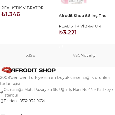
Gerçekçi Dildo Yapay Penis
REALİSTİK VİBRATOR
₺
1.346
Afrodit Shop 8.5 İnç The
Ultra Soft Dude Vibrating
SEPETE EKLE
REALİSTİK VİBRATOR
Realistik Vibratör
₺
3.221
SEPETE EKLE
XISE
VSCNovelty
2008'den beri Türkiye'nin en büyük cinsel sağlık ürünleri
tedarikçisi.
Osmanağa Mah. Pazaryolu Sk. Uğur İş Hanı No:4/19 Kadıköy /
İstanbul
Telefon : 0552 934 9654