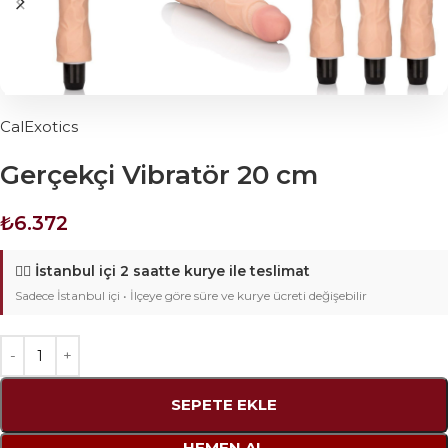
CalExotics
Gerçekçi Vibratör 20 cm
₺
6.372
🚴‍♂️
İstanbul içi 2 saatte kurye ile teslimat
Sadece İstanbul içi • İlçeye göre süre ve kurye ücreti değişebilir
SEPETE EKLE
HEMEN AL