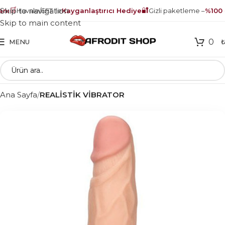
🛒
🔐
Skip to navigation
nı
Havale/EFT ile
Kayganlaştırıcı Hediye
Gizli paketleme –
%100 g
Skip to main content
0
MENU
Ana Sayfa
REALİSTİK VİBRATOR