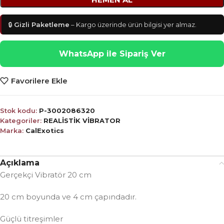
🔒
Gizli Paketleme
– Kargo üzerinde ürün bilgisi yer almaz.
WhatsApp ile Sipariş Ver
Favorilere Ekle
Stok kodu:
P-3002086320
Kategoriler:
REALİSTİK VİBRATOR
Marka:
CalExotics
Açıklama
Gerçekçi Vibratör 20 cm
20 cm boyunda ve 4 cm çapındadır.
Güçlü titreşimler