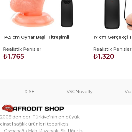
14,5 cm Oynar Başlı Titreşimli
17 cm Gerçekçi Ti
Realistik Vibratör Penis – Rota Dong
Vibratör Penis
Realistik Penisler
Realistik Penisler
₺
1.765
₺
1.320
SEPETE EKLE
SEPETE EKLE
XISE
VSCNovelty
Via
2008'den beri Türkiye'nin en büyük
cinsel sağlık ürünleri tedarikçisi.
Osmanağa Mah. Pazaryolu Sk. Uğur İş