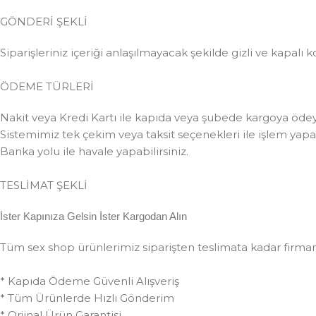
GÖNDERİ ŞEKLİ
Siparişleriniz içeriği anlaşılmayacak şekilde gizli ve kapalı k
ÖDEME TÜRLERİ
Nakit veya Kredi Kartı ile kapıda veya şubede kargoya ödeye
Sistemimiz tek çekim veya taksit seçenekleri ile işlem yapabi
Banka yolu ile havale yapabilirsiniz.
TESLİMAT ŞEKLİ
İster Kapınıza Gelsin İster Kargodan Alın
Tüm sex shop ürünlerimiz siparişten teslimata kadar firmamız
* Kapıda Ödeme Güvenli Alışveriş
* Tüm Ürünlerde Hızlı Gönderim
* Orjinal Ürün Garantisi