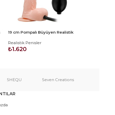
s
19 cm Pompalı Büyüyen Realistik
20 cm Vantuzlu
Penis Anal Vajinal Dildo Mastürbatör
Anal Dildo Pen
Realistik Penisler
Realistik Penis
₺
1.620
₺
660
SEPETE EKLE
SEPETE EKLE
SHEQU
Seven Creations
NTILAR
ızda