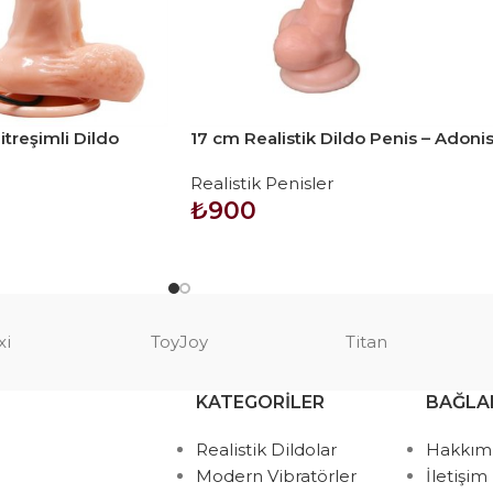
treşimli Dildo
17 cm Realistik Dildo Penis – Adoni
Realistik Penisler
₺
900
SEPETE EKLE
xi
ToyJoy
Titan
KATEGORILER
BAĞLA
Realistik Dildolar
Hakkım
Modern Vibratörler
İletişim