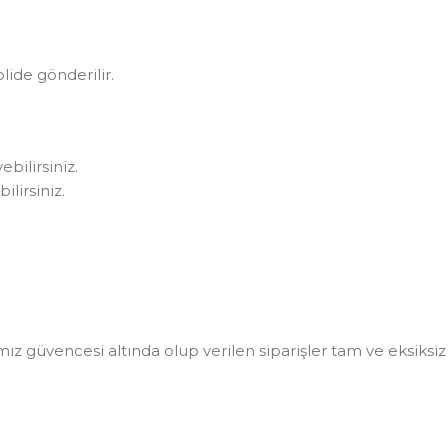
olide gönderilir.
bilirsiniz.
lirsiniz.
 güvencesi altında olup verilen siparişler tam ve eksiksiz ol