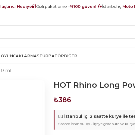
🔐
🛵
aştırıcı Hediye
Gizli paketleme –
%100 güvenli
İstanbul içi
Moto 
 OYUNCAKLAR
MASTÜRBATÖR
DIĞER
10 ml
HOT Rhino Long Pow
₺
386
🚴‍♂️
İstanbul içi 2 saatte kurye ile te
Sadece İstanbul içi • İlçeye göre süre ve kurye