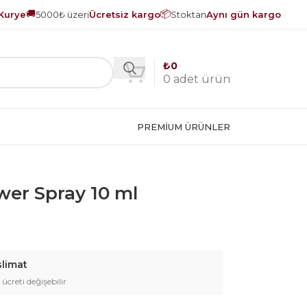
🚚
📦
Kurye
5000₺ üzeri
Ücretsiz kargo
Stoktan
Aynı gün kargo
₺
0
0
adet ürün
PREMIUM ÜRÜNLER
er Spray 10 ml
slimat
 ücreti değişebilir