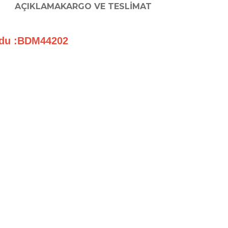
AÇIKLAMA
KARGO VE TESLIMAT
du :BDM44202