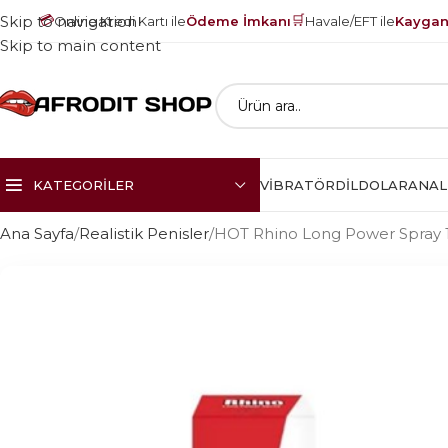
💳
🛒
Skip to navigation
Online Kredi Kartı ile
Ödeme İmkanı
Havale/EFT ile
Kayganl
Skip to main content
KATEGORILER
VIBRATÖR
DILDOLAR
ANAL
Ana Sayfa
Realistik Penisler
HOT Rhino Long Power Spray 