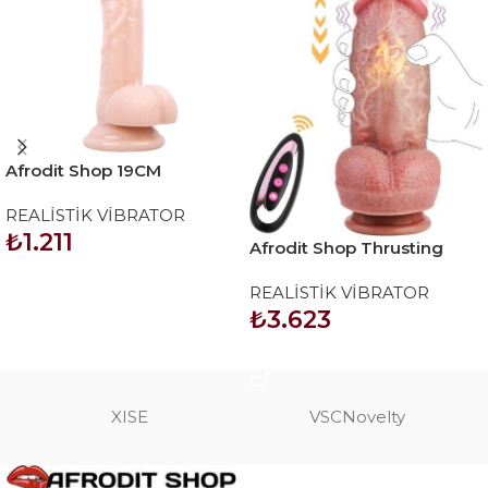
Afrodit Shop 19CM
Gerçekçi Ten Rengi Dildo
REALİSTİK VİBRATOR
Penis
₺
1.211
Afrodit Shop Thrusting
Huge Thick Dildo Vibratör
SEPETE EKLE
REALİSTİK VİBRATOR
21 Cm
₺
3.623
SEPETE EKLE
XISE
VSCNovelty