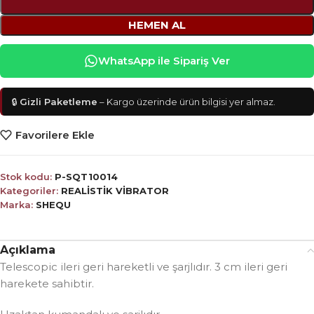
HEMEN AL
WhatsApp ile Sipariş Ver
🔒
Gizli Paketleme
– Kargo üzerinde ürün bilgisi yer almaz.
Favorilere Ekle
Stok kodu:
P-SQT10014
Kategoriler:
REALİSTİK VİBRATOR
Marka:
SHEQU
Açıklama
Telescopic ileri geri hareketli ve şarjlıdır. 3 cm ileri geri
harekete sahibtir.