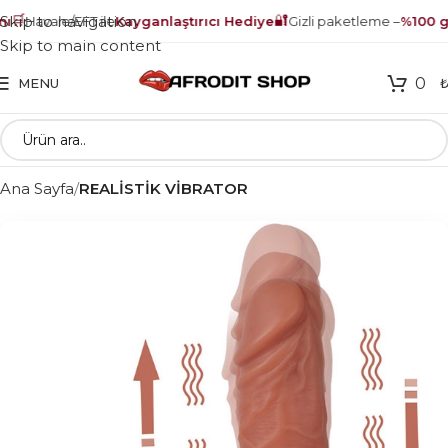
🛒
🔐
Skip to navigation
Havale/EFT ile
Kayganlaştırıcı Hediye
Gizli paketleme –
%100 gü
Skip to main content
0
MENU
Ana Sayfa
REALİSTİK VİBRATOR