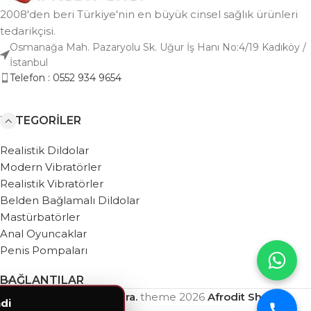
2008'den beri Türkiye'nin en büyük cinsel sağlık ürünleri
tedarikçisi.
Osmanağa Mah. Pazaryolu Sk. Uğur İş Hanı No:4/19 Kadıköy /
İstanbul
Telefon : 0552 934 9654
KATEGORILER
Realistik Dildolar
Modern Vibratörler
Realistik Vibratörler
Belden Bağlamalı Dildolar
Mastürbatörler
Anal Oyuncaklar
Penis Pompaları
BAĞLANTILAR
Based on
WebZera.
theme
2026
Afrodit Shop
.
di