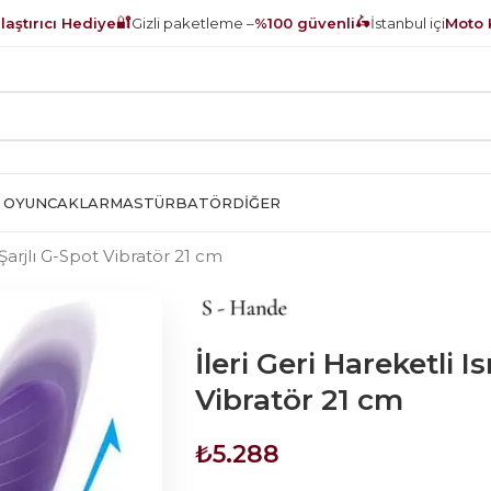
🔐
🛵
aştırıcı Hediye
Gizli paketleme –
%100 güvenli
İstanbul içi
Moto 
 OYUNCAKLAR
MASTÜRBATÖR
DIĞER
 Şarjlı G-Spot Vibratör 21 cm
İleri Geri Hareketli I
Vibratör 21 cm
₺
5.288