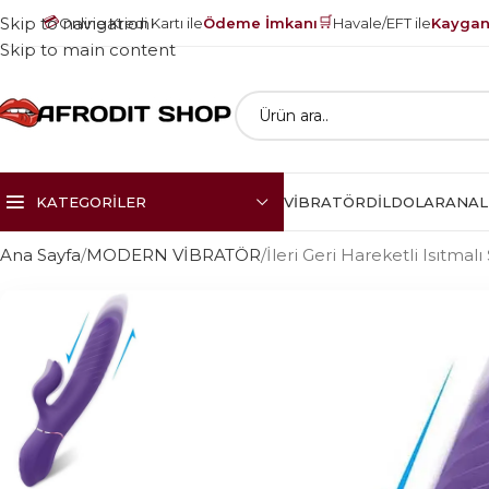
💳
🛒
Skip to navigation
Online Kredi Kartı ile
Ödeme İmkanı
Havale/EFT ile
Kayganl
Skip to main content
KATEGORILER
VIBRATÖR
DILDOLAR
ANAL
Ana Sayfa
MODERN VİBRATÖR
İleri Geri Hareketli Isıtmalı