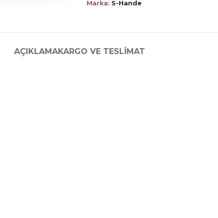
Marka:
S-Hande
AÇIKLAMA
KARGO VE TESLIMAT