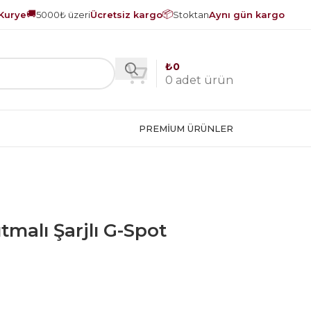
🚚
📦
Kurye
5000₺ üzeri
Ücretsiz kargo
Stoktan
Aynı gün kargo
₺
0
0
adet ürün
PREMIUM ÜRÜNLER
sıtmalı Şarjlı G-Spot