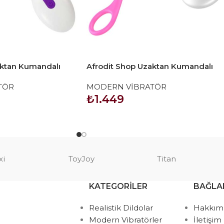
aktan Kumandalı
Afrodit Shop Uzaktan Kumandalı
r
Şarjlı Titreşimli Vibratör
TÖR
MODERN VİBRATÖR
₺
1.449
SEPETE EKLE
xi
ToyJoy
Titan
KATEGORILER
BAĞLA
Realistik Dildolar
Hakkım
Modern Vibratörler
İletişim