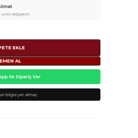
slimat
 ücreti değişebilir
PETE EKLE
EMEN AL
p ile Sipariş Ver
n bilgisi yer almaz.