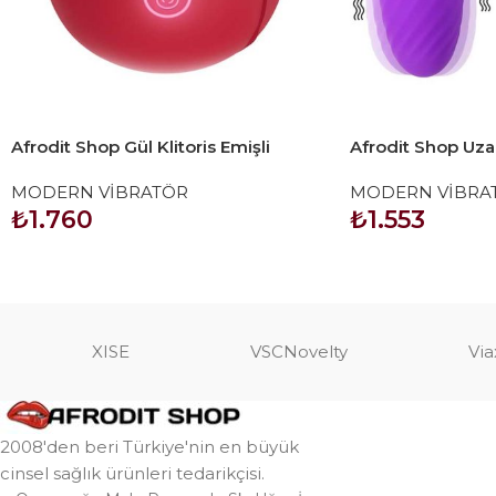
Afrodit Shop Gül Klitoris Emişli
Afrodit Shop Uz
Vibratör
Kuyruklu Vibratö
MODERN VİBRATÖR
MODERN VİBRA
₺
1.760
₺
1.553
SEPETE EKLE
SEPETE EKLE
XISE
VSCNovelty
Via
2008'den beri Türkiye'nin en büyük
cinsel sağlık ürünleri tedarikçisi.