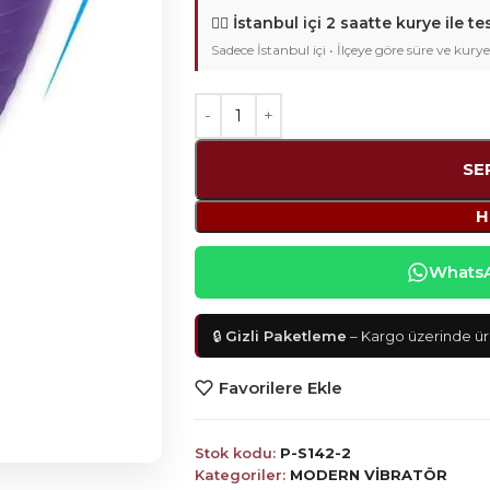
🚴‍♂️
İstanbul içi 2 saatte kurye ile te
Sadece İstanbul içi • İlçeye göre süre ve kurye
SE
H
WhatsAp
🔒
Gizli Paketleme
– Kargo üzerinde ürü
Favorilere Ekle
Stok kodu:
P-S142-2
Kategoriler:
MODERN VİBRATÖR