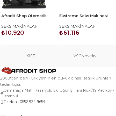
Afrodit Shop Otomatik
Ekstreme Seks Makinesi
Seks Makinesi
Çiftler İçin
SEKS MAKİNALARI
SEKS MAKİNALARI
₺
10.920
₺
61.116
SEPETE EKLE
SEPETE EKLE
XISE
VSCNovelty
2008'den beri Türkiye'nin en büyük cinsel sağlık ürünleri
tedarikçisi.
Osmanağa Mah. Pazaryolu Sk. Uğur İş Hanı No:4/19 Kadıköy /
İstanbul
Telefon : 0552 934 9654