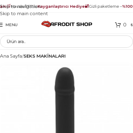
🛒
🔐
Skip to navigation
nı
Havale/EFT ile
Kayganlaştırıcı Hediye
Gizli paketleme –
%100 
Skip to main content
0
MENU
Ana Sayfa
SEKS MAKİNALARI