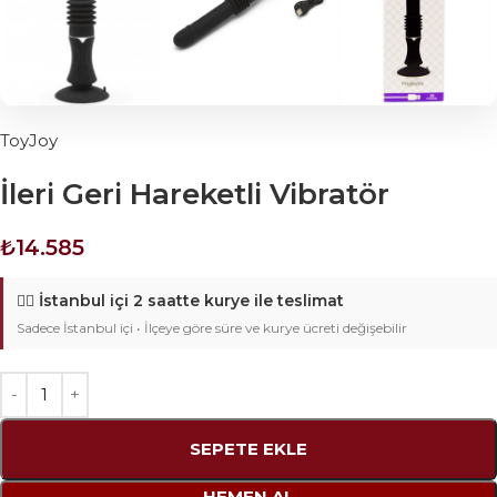
ToyJoy
İleri Geri Hareketli Vibratör
₺
14.585
🚴‍♂️
İstanbul içi 2 saatte kurye ile teslimat
Sadece İstanbul içi • İlçeye göre süre ve kurye ücreti değişebilir
SEPETE EKLE
HEMEN AL