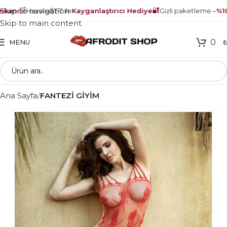
🛒
🔐
Skip to navigation
anı
Havale/EFT ile
Kayganlaştırıcı Hediye
Gizli paketleme –
%100
Skip to main content
0
MENU
Ana Sayfa
FANTEZİ GİYİM