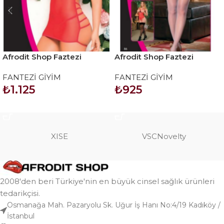
Afrodit Shop Faztezi
Afrodit Shop Faztezi
Kostüm Serisi No: 8063
Kostüm Serisi No: 8127
FANTEZİ GİYİM
FANTEZİ GİYİM
₺
1.125
₺
925
SEPETE EKLE
SEPETE EKLE
XISE
VSCNovelty
2008'den beri Türkiye'nin en büyük cinsel sağlık ürünleri
tedarikçisi.
Osmanağa Mah. Pazaryolu Sk. Uğur İş Hanı No:4/19 Kadıköy /
İstanbul