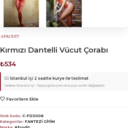
Kırmızı Dantelli Vücut Çorabı
₺
534
🚴‍♂️
İstanbul içi 2 saatte kurye ile teslimat
Sadece İstanbul içi • İlçeye göre süre ve kurye ücreti değişebilir
Favorilere Ekle
Stok kodu:
C-FD3006
Kategoriler:
FANTEZİ GİYİM
Marka:
Afrodit