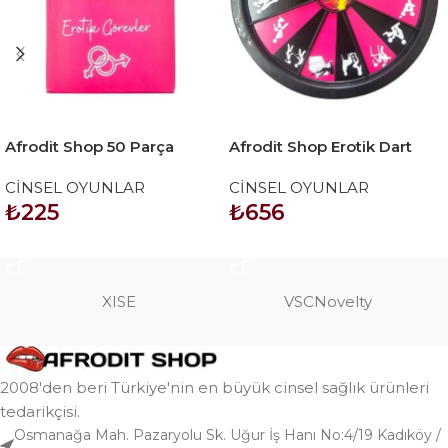
Afrodit Shop 50 Parça
Afrodit Shop Erotik Dart
Erotik Görev Kartları –
Oyunu Model 1
CİNSEL OYUNLAR
CİNSEL OYUNLAR
Çiftler İçin Özel Oyun Seti
₺
225
₺
656
SEPETE EKLE
SEPETE EKLE
XISE
VSCNovelty
2008'den beri Türkiye'nin en büyük cinsel sağlık ürünleri
tedarikçisi.
Osmanağa Mah. Pazaryolu Sk. Uğur İş Hanı No:4/19 Kadıköy /