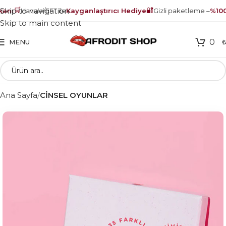
🛒
🔐
Skip to navigation
nı
Havale/EFT ile
Kayganlaştırıcı Hediye
Gizli paketleme –
%100 
Skip to main content
0
MENU
Ana Sayfa
CİNSEL OYUNLAR