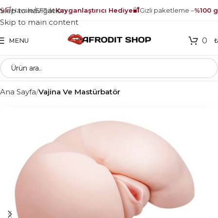
🛒
🔐
Skip to navigation
Havale/EFT ile
Kayganlaştırıcı Hediye
Gizli paketleme –
%100 güv
Skip to main content
0
MENU
Ana Sayfa
Vajina Ve Mastürbatör