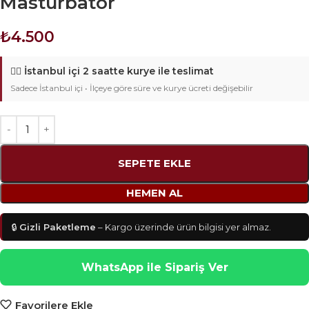
Masturbatör
₺
4.500
🚴‍♂️
İstanbul içi 2 saatte kurye ile teslimat
Sadece İstanbul içi • İlçeye göre süre ve kurye ücreti değişebilir
SEPETE EKLE
HEMEN AL
🔒
Gizli Paketleme
– Kargo üzerinde ürün bilgisi yer almaz.
WhatsApp ile Sipariş Ver
Favorilere Ekle