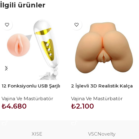
İlgili ürünler
12 Fonksiyonlu USB Şarjlı
2 İşlevli 3D Realistik Kalça
Sesli Titreşimli Realistik
Suni Vajina Anüs – Small
Vajina Ve Mastürbatör
Vajina Ve Mastürbatör
Suni Vajina Erkek
Red Plum
₺
4.680
₺
2.100
Mastürbatör
SEPETE EKLE
SEPETE EKLE
XISE
VSCNovelty