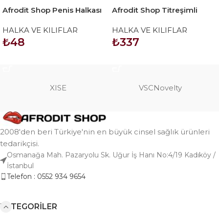
Afrodit Shop Penis Halkası
Afrodit Shop Titreşimli
Boğumlu Kırmızı
Penis Halkası Sweet Bear
HALKA VE KILIFLAR
HALKA VE KILIFLAR
₺
48
₺
337
SEPETE EKLE
SEPETE EKLE
XISE
VSCNovelty
2008'den beri Türkiye'nin en büyük cinsel sağlık ürünleri
tedarikçisi.
Osmanağa Mah. Pazaryolu Sk. Uğur İş Hanı No:4/19 Kadıköy /
İstanbul
Telefon : 0552 934 9654
KATEGORILER