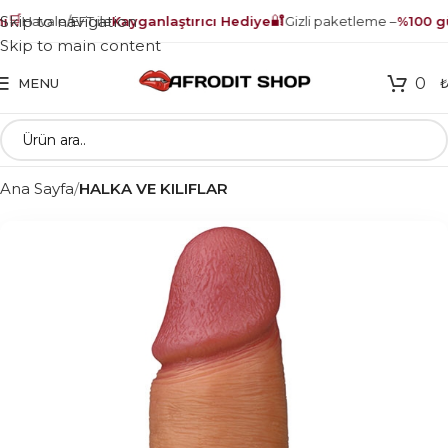
🛒
🔐
Skip to navigation
Havale/EFT ile
Kayganlaştırıcı Hediye
Gizli paketleme –
%100 gü
Skip to main content
0
MENU
Ana Sayfa
HALKA VE KILIFLAR