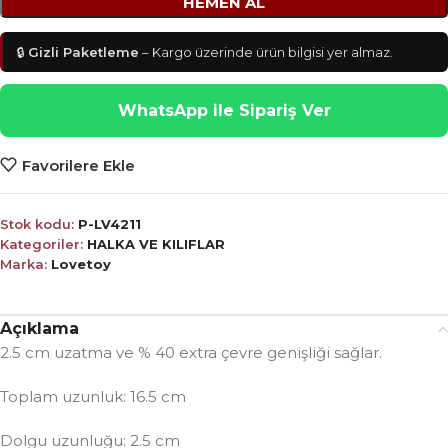
HEMEN AL
🔒
Gizli Paketleme
– Kargo üzerinde ürün bilgisi yer almaz.
WhatsApp ile Sipariş Ver
Favorilere Ekle
Stok kodu:
P-LV4211
Kategoriler:
HALKA VE KILIFLAR
Marka:
Lovetoy
Açıklama
2.5 cm uzatma ve % 40 extra çevre genişliği sağlar.
Toplam uzunluk: 16.5 cm
Dolgu uzunluğu: 2.5 cm