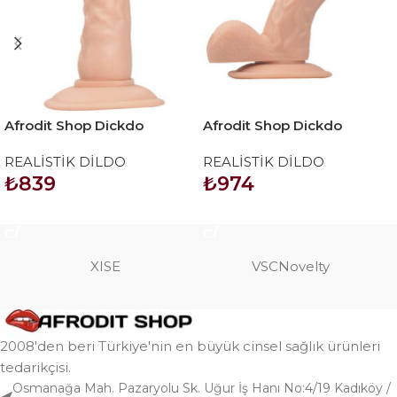
Afrodit Shop Dickdo
Afrodit Shop Dickdo
Gerçekçi Dildo Penis
Gerçekçi Eğik Dildo Penis
REALİSTİK DİLDO
REALİSTİK DİLDO
18.5cm
18cm
₺
839
₺
974
SEPETE EKLE
SEPETE EKLE
XISE
VSCNovelty
2008'den beri Türkiye'nin en büyük cinsel sağlık ürünleri
tedarikçisi.
Osmanağa Mah. Pazaryolu Sk. Uğur İş Hanı No:4/19 Kadıköy /