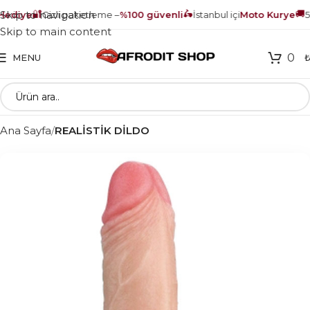
🔐
🛵
🚚
Skip to navigation
ediye
Gizli paketleme –
%100 güvenli
İstanbul içi
Moto Kurye
50
Skip to main content
0
MENU
Ana Sayfa
REALİSTİK DİLDO