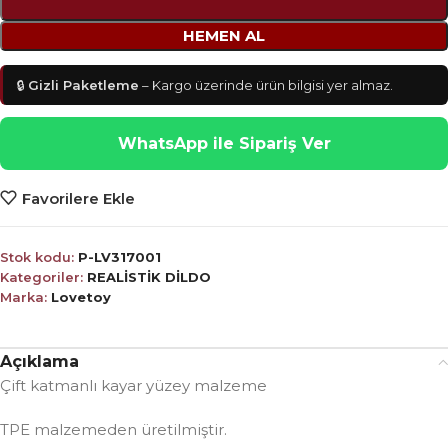
HEMEN AL
🔒
Gizli Paketleme
– Kargo üzerinde ürün bilgisi yer almaz.
WhatsApp ile Sipariş Ver
Favorilere Ekle
Stok kodu:
P-LV317001
Kategoriler:
REALİSTİK DİLDO
Marka:
Lovetoy
Açıklama
Çift katmanlı kayar yüzey malzeme
TPE malzemeden üretilmiştir.