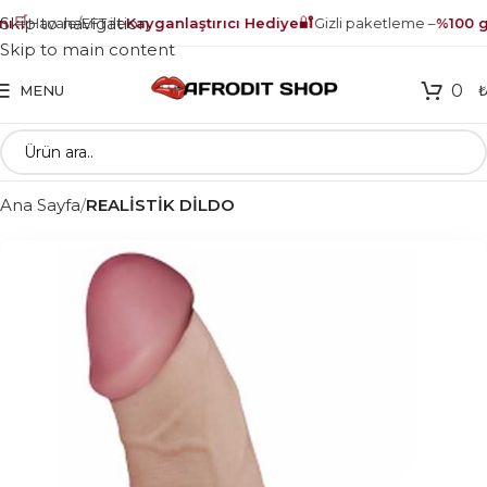
🛒
🔐
Skip to navigation
ı
Havale/EFT ile
Kayganlaştırıcı Hediye
Gizli paketleme –
%100 gü
Skip to main content
0
MENU
Ana Sayfa
REALİSTİK DİLDO