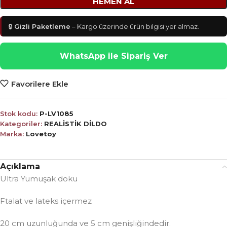
HEMEN AL
🔒
Gizli Paketleme
– Kargo üzerinde ürün bilgisi yer almaz.
WhatsApp ile Sipariş Ver
Favorilere Ekle
Stok kodu:
P-LV1085
Kategoriler:
REALİSTİK DİLDO
Marka:
Lovetoy
Açıklama
Ultra Yumuşak doku
Ftalat ve lateks içermez
20 cm uzunluğunda ve 5 cm genişliğindedir.