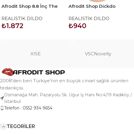
Afrodit Shop 8.8 İnç The
Afrodit Shop Dickdo
Ultra Soft Dude 2
Gerçekçi Klitoris Uyarıcılı
REALİSTİK DİLDO
REALİSTİK DİLDO
Dildo Penis 20cm
₺
1.872
₺
940
SEPETE EKLE
SEPETE EKLE
XISE
VSCNovelty
2008'den beri Türkiye'nin en büyük cinsel sağlık ürünleri
tedarikçisi.
Osmanağa Mah. Pazaryolu Sk. Uğur İş Hanı No:4/19 Kadıköy /
İstanbul
Telefon : 0552 934 9654
KATEGORILER