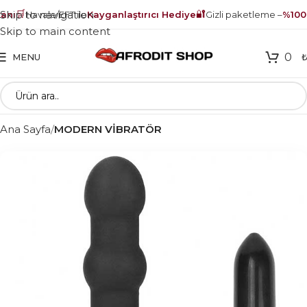
🛒
🔐
Skip to navigation
nı
Havale/EFT ile
Kayganlaştırıcı Hediye
Gizli paketleme –
%100 
Skip to main content
0
MENU
Ana Sayfa
MODERN VİBRATÖR