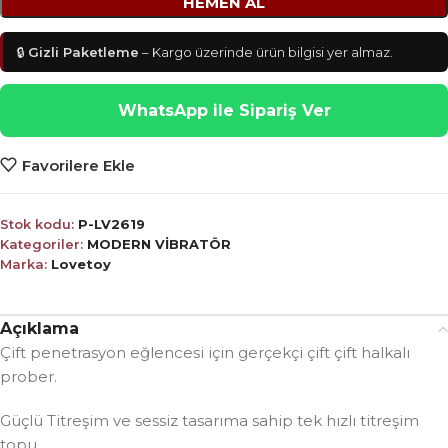
HEMEN AL
🔒
Gizli Paketleme
– Kargo üzerinde ürün bilgisi yer almaz.
WhatsApp ile Sipariş Ver
Favorilere Ekle
Stok kodu:
P-LV2619
Kategoriler:
MODERN VİBRATÖR
Marka:
Lovetoy
Açıklama
Çift penetrasyon eğlencesi için gerçekçi çift çift halkalı
prober.
Güçlü Titreşim ve sessiz tasarıma sahip tek hızlı titreşim
topu.