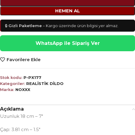
HEMEN AL
🔒
Gizli Paketleme
– Kargo üzerinde ürün bilgisi yer almaz.
WhatsApp ile Sipariş Ver
Favorilere Ekle
Stok kodu:
P-PX177
Kategoriler:
REALİSTİK DİLDO
Marka:
NOXXX
Açıklama
Uzunluk 18 cm – 7″
Çap: 3.81 cm – 1.5″