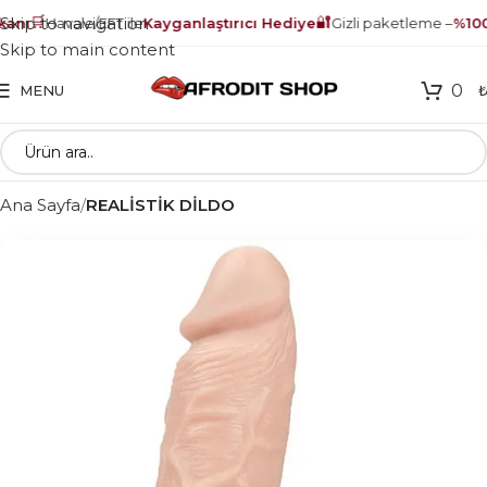
🛒
🔐
Skip to navigation
anı
Havale/EFT ile
Kayganlaştırıcı Hediye
Gizli paketleme –
%100 
Skip to main content
0
MENU
Ana Sayfa
REALİSTİK DİLDO