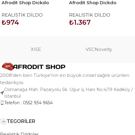
Afrodit Shop Dickdo
Afrodit Shop Dickdo
Gerçekçi Eğik Dildo Penis
Gerçekçi Testisli Dildo
REALİSTİK DİLDO
REALİSTİK DİLDO
18cm
Penis 19cm model1
₺
974
₺
1.367
SEPETE EKLE
SEPETE EKLE
XISE
VSCNovelty
2008'den beri Türkiye'nin en büyük cinsel sağlık ürünleri
tedarikçisi.
Osmanağa Mah. Pazaryolu Sk. Uğur İş Hanı No:4/19 Kadıköy /
İstanbul
Telefon : 0552 934 9654
KATEGORILER
Realistik Dildolar