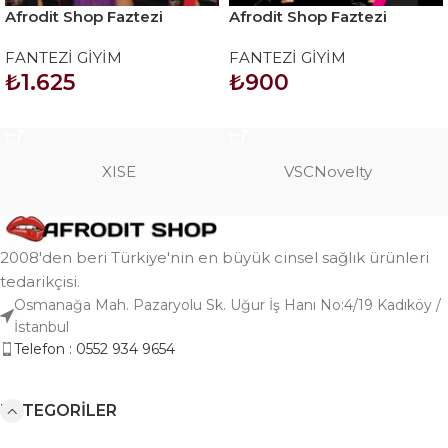
Afrodit Shop Faztezi
Afrodit Shop Faztezi
Kostüm Serisi No: 8030
Kostüm Serisi No: 8061
FANTEZİ GİYİM
FANTEZİ GİYİM
₺
1.625
₺
900
SEPETE EKLE
SEPETE EKLE
XISE
VSCNovelty
2008'den beri Türkiye'nin en büyük cinsel sağlık ürünleri
tedarikçisi.
Osmanağa Mah. Pazaryolu Sk. Uğur İş Hanı No:4/19 Kadıköy /
İstanbul
Telefon : 0552 934 9654
KATEGORILER