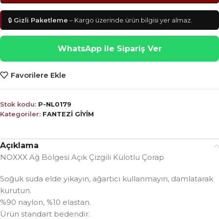
🔒
Gizli Paketleme
– Kargo üzerinde ürün bilgisi yer almaz.
WhatsApp ile Sipariş Ver
Favorilere Ekle
Stok kodu:
P-NL0179
Kategoriler:
FANTEZİ GİYİM
Açıklama
NOXXX Ağ Bölgesi Açık Çizgili Külotlu Çorap
Soğuk suda elde yıkayın, ağartıcı kullanmayın, damlatarak
kurutun.
%90 naylon, %10 elastan.
Ürün standart bedendir.