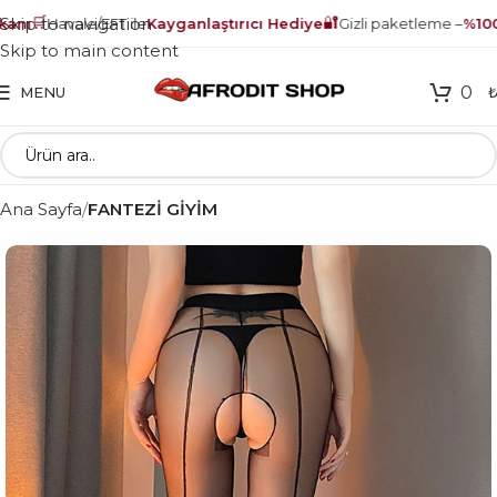
🛒
🔐
Skip to navigation
nı
Havale/EFT ile
Kayganlaştırıcı Hediye
Gizli paketleme –
%100 
Skip to main content
0
MENU
Ana Sayfa
FANTEZİ GİYİM