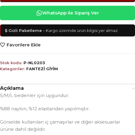
WhatsApp ile Sipariş Ver
🔒
Gizli Paketleme
– Kargo üzerinde ürün bilgisi yer almaz.
Favorilere Ekle
Stok kodu:
P-NL0203
Kategoriler:
FANTEZİ GİYİM
Açıklama
S/M/L bedenler için uygundur.
%88 naylon, %12 elastandan yapılmıştır.
Görselde kullanılan iç çamaşırlar ve diğer aksesuarlar
ürüne dahil değildir.