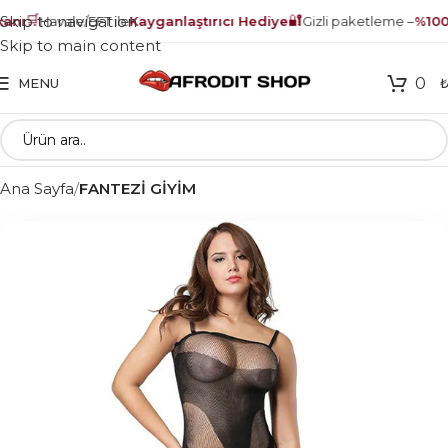
🛒
🔐
Skip to navigation
nı
Havale/EFT ile
Kayganlaştırıcı Hediye
Gizli paketleme –
%100 
Skip to main content
0
MENU
Ana Sayfa
FANTEZİ GİYİM