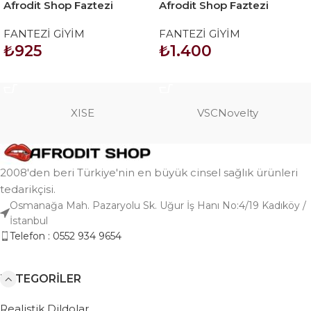
Afrodit Shop Faztezi
Afrodit Shop Faztezi
Kostüm Serisi No: 8127
Kostüm Serisi No: 8253
FANTEZİ GİYİM
FANTEZİ GİYİM
₺
925
₺
1.400
SEPETE EKLE
SEPETE EKLE
XISE
VSCNovelty
2008'den beri Türkiye'nin en büyük cinsel sağlık ürünleri
tedarikçisi.
Osmanağa Mah. Pazaryolu Sk. Uğur İş Hanı No:4/19 Kadıköy /
İstanbul
Telefon : 0552 934 9654
KATEGORILER
Realistik Dildolar