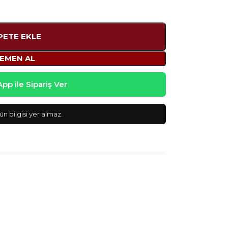
PETE EKLE
EMEN AL
p ile Sipariş Ver
n bilgisi yer almaz.