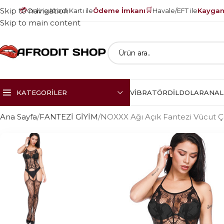
💳
🛒
Skip to navigation
Online Kredi Kartı ile
Ödeme İmkanı
Havale/EFT ile
Kayganl
Skip to main content
KATEGORILER
VIBRATÖR
DILDOLAR
ANAL
Ana Sayfa
FANTEZİ GİYİM
NOXXX Ağı Açık Fantezi Vücut Ç