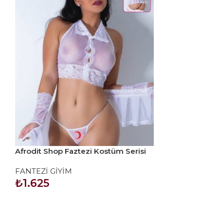
Afrodit Shop Faztezi Kostüm Serisi
Afrodit Shop F
No: 8479
No: 8494
FANTEZİ GİYİM
FANTEZİ GİYİ
₺
1.625
₺
1.625
SEPETE EKLE
SEPETE EKLE