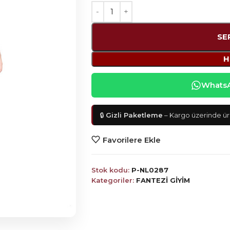
SE
H
WhatsAp
🔒
Gizli Paketleme
– Kargo üzerinde ürü
Favorilere Ekle
Stok kodu:
P-NL0287
Kategoriler:
FANTEZİ GİYİM