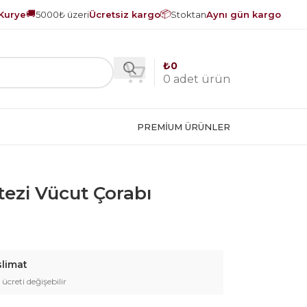
🚚
📦
Kurye
5000₺ üzeri
Ücretsiz kargo
Stoktan
Aynı gün kargo
₺
0
0
adet ürün
PREMIUM ÜRÜNLER
ezi Vücut Çorabı
slimat
 ücreti değişebilir