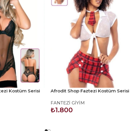
tezi Kostüm Serisi
Afrodit Shop Faztezi Kostüm Serisi
No: 8467
FANTEZİ GİYİM
₺
1.800
SEPETE EKLE