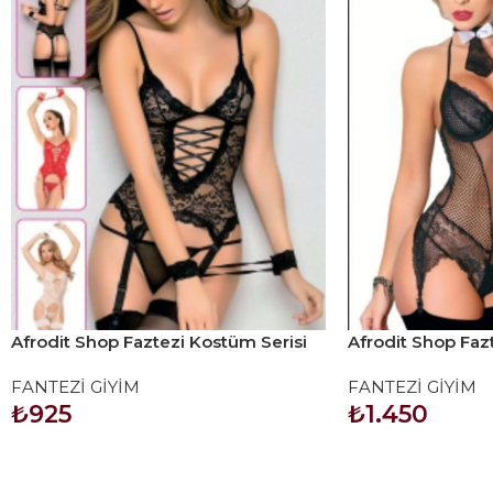
Afrodit Shop Faztezi Kostüm Serisi
Afrodit Shop Faz
No: 8139
No: 8283
FANTEZİ GİYİM
FANTEZİ GİYİM
₺
925
₺
1.450
SEPETE EKLE
SEPETE EKLE