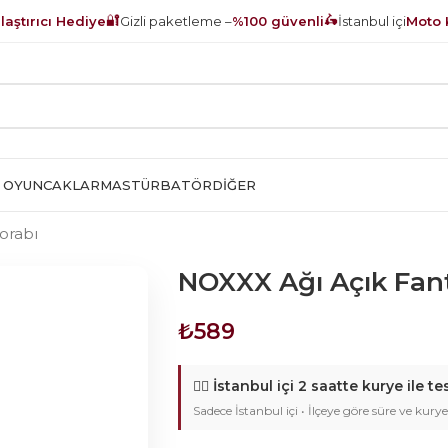
🔐
🛵
aştırıcı Hediye
Gizli paketleme –
%100 güvenli
İstanbul içi
Moto 
 OYUNCAKLAR
MASTÜRBATÖR
DIĞER
orabı
NOXXX Ağı Açık Fant
₺
589
🚴‍♂️
İstanbul içi 2 saatte kurye ile te
Sadece İstanbul içi • İlçeye göre süre ve kurye