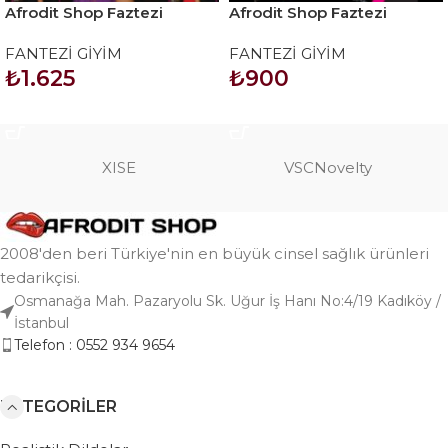
Afrodit Shop Faztezi
Afrodit Shop Faztezi
Kostüm Serisi No: 8030
Kostüm Serisi No: 8061
FANTEZİ GİYİM
FANTEZİ GİYİM
₺
1.625
₺
900
SEPETE EKLE
SEPETE EKLE
XISE
VSCNovelty
2008'den beri Türkiye'nin en büyük cinsel sağlık ürünleri
tedarikçisi.
Osmanağa Mah. Pazaryolu Sk. Uğur İş Hanı No:4/19 Kadıköy /
İstanbul
Telefon : 0552 934 9654
KATEGORILER