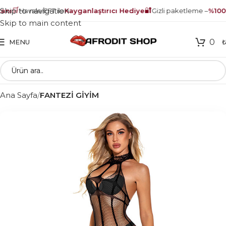
🛒
🔐
Skip to navigation
nı
Havale/EFT ile
Kayganlaştırıcı Hediye
Gizli paketleme –
%100 
Skip to main content
0
MENU
Ana Sayfa
FANTEZİ GİYİM