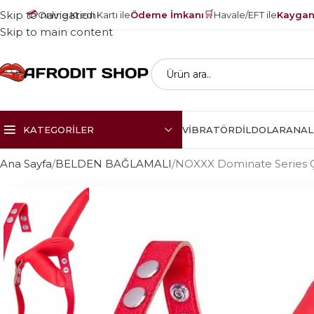
💳
🛒
Skip to navigation
Online Kredi Kartı ile
Ödeme İmkanı
Havale/EFT ile
Kayganl
Skip to main content
KATEGORILER
VIBRATÖR
DILDOLAR
ANAL
Ana Sayfa
BELDEN BAĞLAMALI
NOXXX Dominate Series Çif