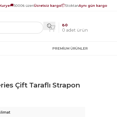
🚚
📦
Kurye
5000₺ üzeri
Ücretsiz kargo
Stoktan
Aynı gün kargo
₺
0
0
adet ürün
PREMIUM ÜRÜNLER
es Çift Taraflı Strapon
slimat