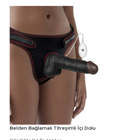
Belden Bağlamalı Titreşimli İçi Dolu
Lusty Heart Lü
20 cm Siyah
Seti