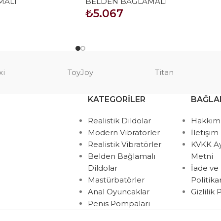
MALI
BELDEN BAĞLAMALI
₺
5.067
SEPETE EKLE
xi
ToyJoy
Titan
KATEGORILER
BAĞLA
Realistik Dildolar
Hakkım
Modern Vibratörler
İletişim
Realistik Vibratörler
KVKK A
Belden Bağlamalı
Metni
Dildolar
İade ve
Mastürbatörler
Politik
Anal Oyuncaklar
Gizlilik
Penis Pompaları