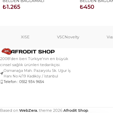
BELDEN BAĞLAMALI
BELDEN BAĞLA
Kırmızı
₺
1.265
₺
450
SEPETE EKLE
SEPETE EKLE
XISE
VSCNovelty
Via
2008'den beri Türkiye'nin en büyük
cinsel sağlık ürünleri tedarikçisi.
Osmanağa Mah. Pazaryolu Sk. Uğur İş
Hanı No:4/19 Kadıköy / İstanbul
Telefon : 0552 934 9654
Based on
WebZera.
theme
2026
Afrodit Shop
.