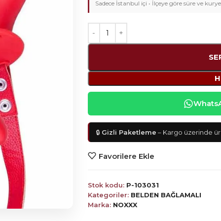
Sadece İstanbul içi • İlçeye göre süre ve kurye
SE
H
WhatsAp
🔒
Gizli Paketleme
– Kargo üzerinde ürü
Favorilere Ekle
Stok kodu:
P-103031
Kategoriler:
BELDEN BAĞLAMALI
Marka:
NOXXX