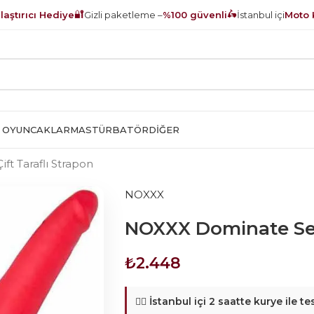
🔐
🛵
aştırıcı Hediye
Gizli paketleme –
%100 güvenli
İstanbul içi
Moto 
 OYUNCAKLAR
MASTÜRBATÖR
DIĞER
t Taraflı Strapon
NOXXX
NOXXX Dominate Seri
₺
2.448
🚴‍♂️
İstanbul içi 2 saatte kurye ile te