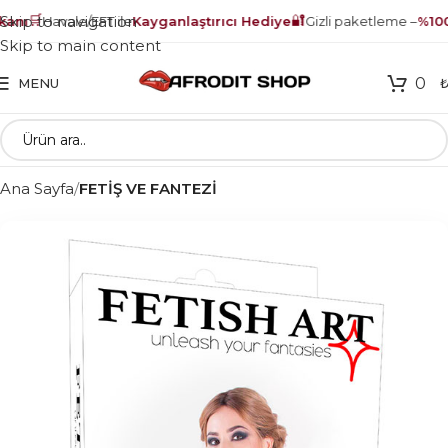
🛒
🔐
Skip to navigation
anı
Havale/EFT ile
Kayganlaştırıcı Hediye
Gizli paketleme –
%100 
Skip to main content
0
MENU
Ana Sayfa
FETİŞ VE FANTEZİ