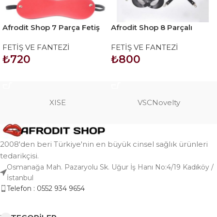
Afrodit Shop 7 Parça Fetiş
Afrodit Shop 8 Parçalı
Esaret Seti Siyah Kırmızı
Kırmızı Fetiş Set
FETİŞ VE FANTEZİ
FETİŞ VE FANTEZİ
₺
720
₺
800
SEPETE EKLE
SEPETE EKLE
XISE
VSCNovelty
2008'den beri Türkiye'nin en büyük cinsel sağlık ürünleri
tedarikçisi.
Osmanağa Mah. Pazaryolu Sk. Uğur İş Hanı No:4/19 Kadıköy /
İstanbul
Telefon : 0552 934 9654