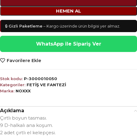
HEMEN AL
🔒
Gizli Paketleme
– Kargo üzerinde ürün bilgisi yer almaz.
WhatsApp ile Sipariş Ver
Favorilere Ekle
Stok kodu:
P-3000010050
Kategoriler:
FETİŞ VE FANTEZİ
Marka:
NOXXX
Açıklama
Çırtlı boyun tasması.
9 D-halkalı ana koşum.
2 adet çırtlı el kelepçesi.