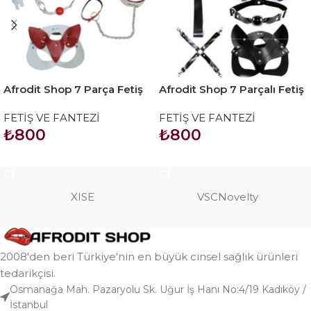
Afrodit Shop 7 Parça Fetiş
Afrodit Shop 7 Parçalı Fetiş
Esaret Seti Kırmızı Beyaz
Set
FETİŞ VE FANTEZİ
FETİŞ VE FANTEZİ
Kedi Maskeli
₺
800
₺
800
SEPETE EKLE
SEPETE EKLE
XISE
VSCNovelty
2008'den beri Türkiye'nin en büyük cinsel sağlık ürünleri
tedarikçisi.
Osmanağa Mah. Pazaryolu Sk. Uğur İş Hanı No:4/19 Kadıköy /
İstanbul