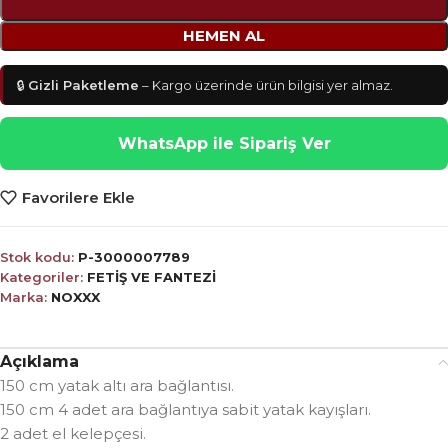
HEMEN AL
🔒
Gizli Paketleme
– Kargo üzerinde ürün bilgisi yer almaz.
WhatsApp ile Sipariş Ver
Favorilere Ekle
Stok kodu:
P-3000007789
Kategoriler:
FETİŞ VE FANTEZİ
Marka:
NOXXX
Açıklama
150 cm yatak altı ara bağlantısı.
150 cm 4 adet ara bağlantıya sabit yatak kayışları.
2 adet el kelepçesi.