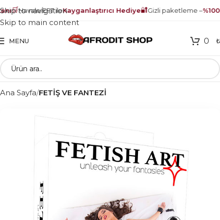
🛒
🔐
Skip to navigation
nı
Havale/EFT ile
Kayganlaştırıcı Hediye
Gizli paketleme –
%100 
Skip to main content
0
MENU
Ana Sayfa
FETİŞ VE FANTEZİ