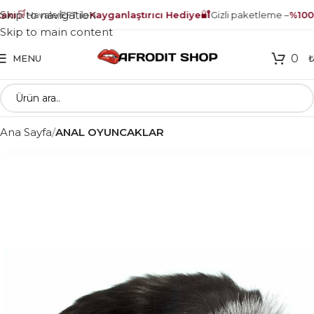
🛒
🔐
Skip to navigation
nı
Havale/EFT ile
Kayganlaştırıcı Hediye
Gizli paketleme –
%100 
Skip to main content
0
MENU
Ana Sayfa
ANAL OYUNCAKLAR