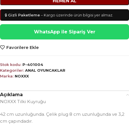
HEMEN AL
🔒
Gizli Paketleme
– Kargo üzerinde ürün bilgisi yer almaz.
WhatsApp ile Sipariş Ver
Favorilere Ekle
Stok kodu:
P-401004
Kategoriler:
ANAL OYUNCAKLAR
Marka:
NOXXX
Açıklama
NOXXX Tilki Kuyruğu
42 cm uzunluğunda. Çelik plug 8 cm uzunluğunda ve 3,2
cm çapındadır.