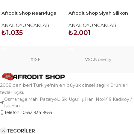
Afrodit Shop RearPlugs
Afrodit Shop Siyah Silikon
Uzun Tilki Kuyruklu Anal
Anal Tıkaç Set
ANAL OYUNCAKLAR
ANAL OYUNCAKLAR
Tıkaç
₺
1.035
₺
2.001
SEPETE EKLE
SEPETE EKLE
XISE
VSCNovelty
2008'den beri Türkiye'nin en büyük cinsel sağlık ürünleri
tedarikçisi.
Osmanağa Mah. Pazaryolu Sk. Uğur İş Hanı No:4/19 Kadıköy /
İstanbul
Telefon : 0552 934 9654
KATEGORILER