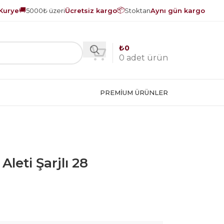
🚚
📦
Kurye
5000₺ üzeri
Ücretsiz kargo
Stoktan
Aynı gün kargo
₺
0
0
adet ürün
PREMIUM ÜRÜNLER
eti Şarjlı 28