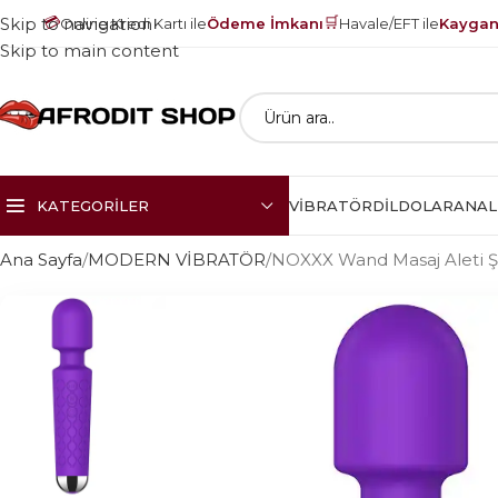
💳
🛒
Skip to navigation
Online Kredi Kartı ile
Ödeme İmkanı
Havale/EFT ile
Kayganl
Skip to main content
KATEGORILER
VIBRATÖR
DILDOLAR
ANAL
Ana Sayfa
MODERN VİBRATÖR
NOXXX Wand Masaj Aleti Şa