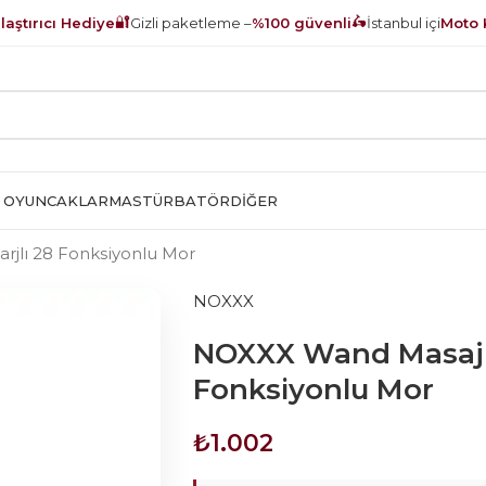
🔐
🛵
aştırıcı Hediye
Gizli paketleme –
%100 güvenli
İstanbul içi
Moto 
 OYUNCAKLAR
MASTÜRBATÖR
DIĞER
rjlı 28 Fonksiyonlu Mor
NOXXX
NOXXX Wand Masaj Al
Fonksiyonlu Mor
₺
1.002