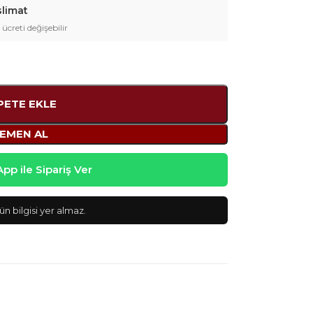
slimat
 ücreti değişebilir
PETE EKLE
EMEN AL
p ile Sipariş Ver
n bilgisi yer almaz.