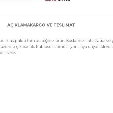
Marka:
NOXXX
AÇIKLAMA
KARGO VE TESLIMAT
sı bu masaj aleti tam aradığınız ürün. Kaslarınızı rahatlatıcı 
rın üzerine çıkaracak. Kablosuz stimülasyon suya dayanıklı ve
ilirsiniz.