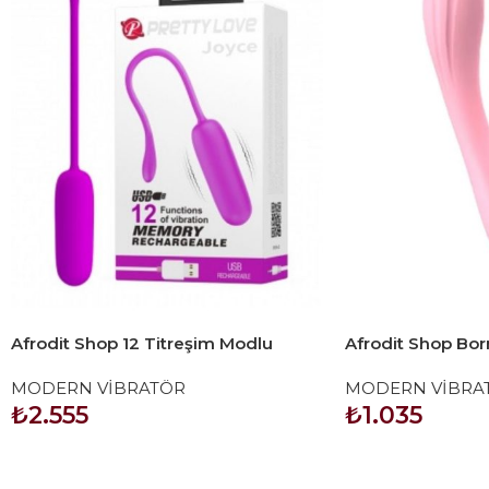
Afrodit Shop 12 Titreşim Modlu
Afrodit Shop Born
Modern Vibratör
Vibratör
MODERN VİBRATÖR
MODERN VİBRA
₺
2.555
₺
1.035
SEPETE EKLE
SEPETE EKLE