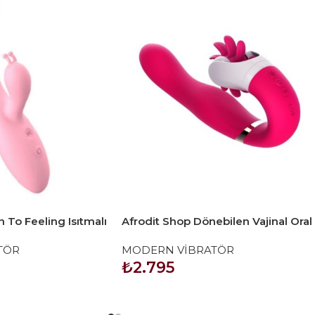
 To Feeling Isıtmalı
Afrodit Shop Dönebilen Vajinal Oral
12 Fonksiyon Vibratör
TÖR
MODERN VİBRATÖR
₺
2.795
SEPETE EKLE