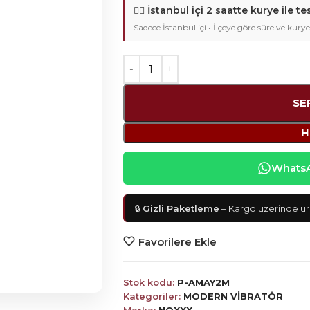
🚴‍♂️
İstanbul içi 2 saatte kurye ile te
Sadece İstanbul içi • İlçeye göre süre ve kurye
SE
H
WhatsAp
🔒
Gizli Paketleme
– Kargo üzerinde ürü
Favorilere Ekle
Stok kodu:
P-AMAY2M
Kategoriler:
MODERN VİBRATÖR