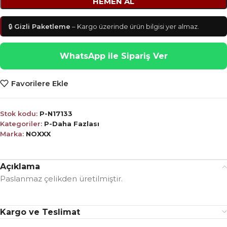
HEMEN AL
🔒
Gizli Paketleme
– Kargo üzerinde ürün bilgisi yer almaz.
WhatsApp ile Sipariş Ver
Favorilere Ekle
Stok kodu:
P-N17133
Kategoriler:
P-Daha Fazlası
Marka:
NOXXX
Açıklama
Paslanmaz çelikden üretilmiştir.
Kargo ve Teslimat