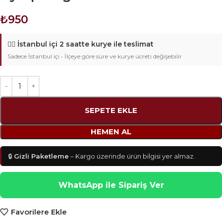
₺
950
🚴‍♂️
İstanbul içi 2 saatte kurye ile teslimat
Sadece İstanbul içi • İlçeye göre süre ve kurye ücreti değişebilir
SEPETE EKLE
HEMEN AL
🔒
Gizli Paketleme
– Kargo üzerinde ürün bilgisi yer almaz.
WhatsApp ile Sipariş Ver
Favorilere Ekle