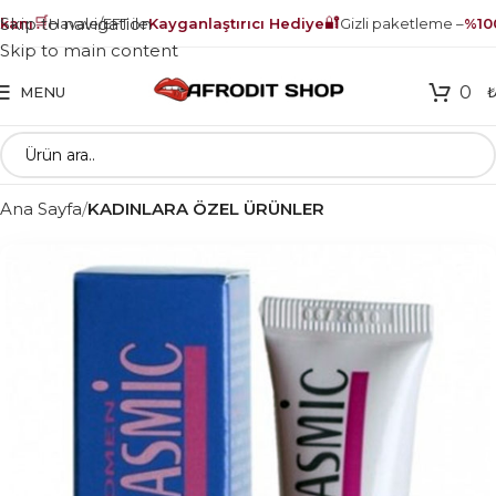
🛒
🔐
Skip to navigation
anı
Havale/EFT ile
Kayganlaştırıcı Hediye
Gizli paketleme –
%100 
Skip to main content
0
MENU
Ana Sayfa
KADINLARA ÖZEL ÜRÜNLER