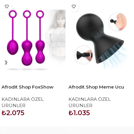
Afrodit Shop FoxShow
Afrodit Shop Meme Ucu
Kegel Egzersiz Topları Seti
Vakum Cup – Güçlü Emiş
KADINLARA ÖZEL
KADINLARA ÖZEL
Özellikli Göğüs Uyarıcı
ÜRÜNLER
ÜRÜNLER
₺
2.075
₺
1.035
SEPETE EKLE
SEPETE EKLE