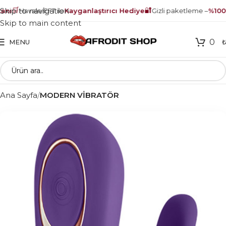
🛒
🔐
Skip to navigation
nı
Havale/EFT ile
Kayganlaştırıcı Hediye
Gizli paketleme –
%100 
Skip to main content
0
MENU
Ana Sayfa
MODERN VİBRATÖR