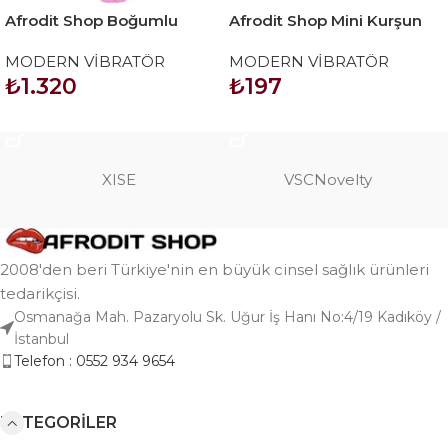
Afrodit Shop Boğumlu
Afrodit Shop Mini Kurşun
Pembe Vibratör
Vibratör Mor
MODERN VİBRATÖR
MODERN VİBRATÖR
₺
1.320
₺
197
SEPETE EKLE
SEPETE EKLE
XISE
VSCNovelty
2008'den beri Türkiye'nin en büyük cinsel sağlık ürünleri
tedarikçisi.
Osmanağa Mah. Pazaryolu Sk. Uğur İş Hanı No:4/19 Kadıköy /
İstanbul
Telefon : 0552 934 9654
KATEGORILER