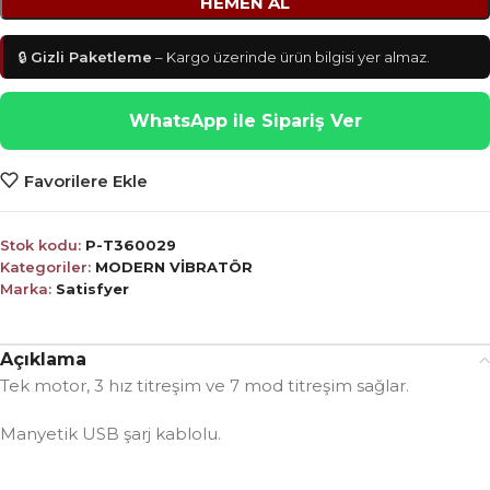
HEMEN AL
🔒
Gizli Paketleme
– Kargo üzerinde ürün bilgisi yer almaz.
WhatsApp ile Sipariş Ver
Favorilere Ekle
Stok kodu:
P-T360029
Kategoriler:
MODERN VİBRATÖR
Marka:
Satisfyer
Açıklama
Tek motor, 3 hız titreşim ve 7 mod titreşim sağlar.
Manyetik USB şarj kablolu.